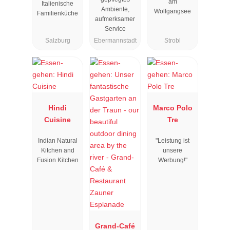
am
Italienische
Ambiente,
Wolfgangsee
Familienküche
aufmerksamer
Service
Salzburg
Ebermannstadt
Strobl
Hindi
Marco Polo
Cuisine
Tre
Indian Natural
"Leistung ist
Kitchen and
unsere
Fusion Kitchen
Werbung!"
Grand-Café