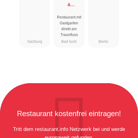
&
Restaurant
Restaurant mit
Zauner
Gastgarten
Esplanade
direkt am
Traunfluss
Salzburg
Bad Ischl
Berlin
Restaurant kostenfrei eintragen!
Tritt dem restaurant.info Netzwerk bei und werde
europaweit gefunden.