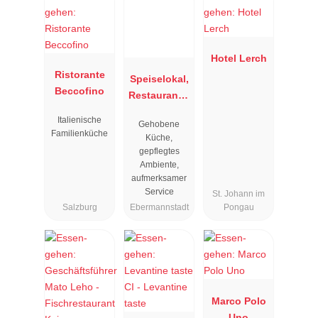
Hotel Lerch
Ristorante
Speiselokal,
Beccofino
Restaurant "
Resengoerg
Italienische
Gehobene
"
Familienküche
Küche,
gepflegtes
Ambiente,
aufmerksamer
Service
St. Johann im
Salzburg
Ebermannstadt
Pongau
Marco Polo
Uno