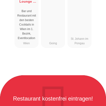
Lounge I
Cocktailbar
Bar und
Wien
Restaurant mit
den besten
Cocktails in
Wien im 1.
Bezirk,
Eventlocation
St. Johann im
Wien
Going
Pongau
Restaurant kostenfrei eintragen!