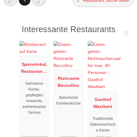
Restaurant Suche teilen
Interessante Restaurants
Speiselokal,
Restaurant "
Resengoerg
Ristorante
Gehobene
"
Beccofino
Küche,
gepflegtes
Italienische
Gasthof
Ambiente,
Familienküche
Wastlwirt
aufmerksamer
Service
Traditionelle
Österreischisch
e Küche