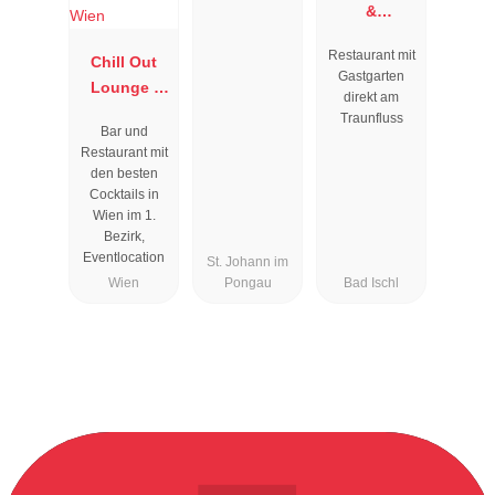
&
Restaurant
Restaurant mit
Chill Out
Zauner
Gastgarten
Lounge I
Esplanade
direkt am
Cocktailbar
Traunfluss
Bar und
Wien
Restaurant mit
den besten
Cocktails in
Wien im 1.
Bezirk,
Eventlocation
St. Johann im
Wien
Pongau
Bad Ischl