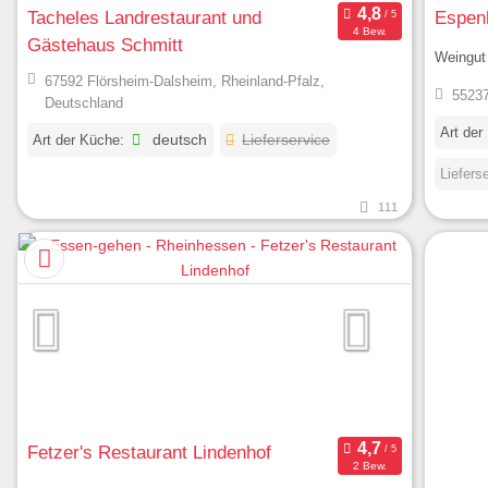
Tacheles Landrestaurant und
Espen
4 Bew.
Gästehaus Schmitt
Weingut
67592 Flörsheim-Dalsheim, Rheinland-Pfalz,
55237
Deutschland
Art der
Art der Küche:
deutsch
Lieferservice
Liefers
111
Fetzer's Restaurant Lindenhof
2 Bew.