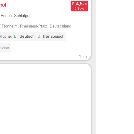
hof
2 Bew.
 Essgut Schlafgut
 Flonheim, Rheinland-Pfalz, Deutschland
 Küche:
deutsch
französisch
ervice
94