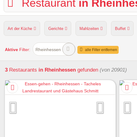
Restaurant
in Rheinhe
Art der Küche
Gerichte
Mahlzeiten
Buffet
Hunde erlaubt
Kapazität
Sitzplätze im Freien
Aktive
Filter:
Rheinhessen
alle Filter entfernen
3
Restaurants
in Rheinhessen
gefunden
(von 20901)