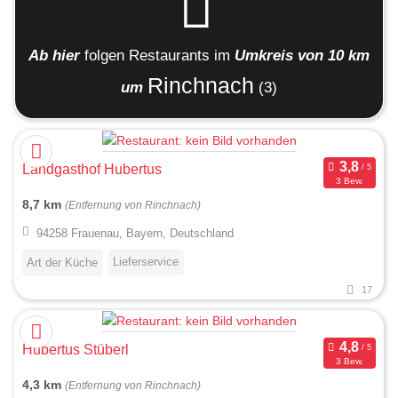
Ab hier
folgen
Restaurants
im
Umkreis von 10 km
Rinchnach
um
(3)
Landgasthof Hubertus
3 Bew.
8,7 km
(Entfernung von Rinchnach)
94258 Frauenau, Bayern, Deutschland
Lieferservice
Art der Küche
17
Hubertus Stüberl
3 Bew.
4,3 km
(Entfernung von Rinchnach)