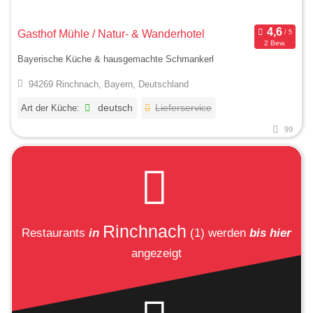
Gasthof Mühle / Natur- & Wanderhotel
2 Bew.
Bayerische Küche & hausgemachte Schmankerl
94269 Rinchnach, Bayern, Deutschland
Art der Küche:
deutsch
Lieferservice
99
Rinchnach
Restaurants
in
(1)
werden
bis hier
angezeigt