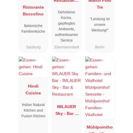
Restaurant "
Marco Polo
Ristorante
Resengoerg
Tre
Gehobene
Beccofino
"
Küche,
"Leistung ist
gepflegtes
unsere
Italienische
Ambiente,
Werbung!"
Familienküche
aufmerksamer
Service
Salzburg
Ebermannstadt
Berlin
Hindi
Cuisine
Indian Natural
IMLAUER
Kitchen and
Sky - Bar &
Fusion Kitchen
Restaurant
Mühlpointho