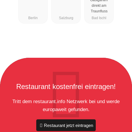
Gastgarten
Esplanade
direkt am
Traunfluss
Berlin
Salzburg
Bad Ischl
Restaurant kostenfrei eintragen!
Tritt dem restaurant.info Netzwerk bei und werde
europaweit gefunden.
Restaurant jetzt eintragen