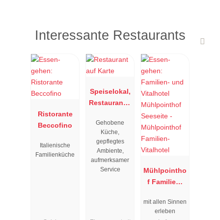
Interessante Restaurants
Speiselokal,
Restaurant "
Ristorante
Resengoerg
Gehobene
Beccofino
"
Küche,
gepflegtes
Italienische
Ambiente,
Familienküche
aufmerksamer
Service
Mühlpointho
f Familien-
Vitalhotel
mit allen Sinnen
erleben