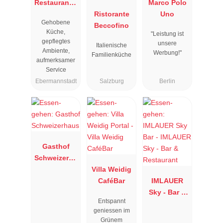
Restaurant "
Marco Polo
Resengoerg
Ristorante
Uno
Gehobene
"
Beccofino
Küche,
"Leistung ist
gepflegtes
unsere
Italienische
Ambiente,
Werbung!"
Familienküche
aufmerksamer
Service
Ebermannstadt
Salzburg
Berlin
Gasthof
Schweizerha
us
Villa Weidig
CaféBar
IMLAUER
Sky - Bar &
Entspannt
Restaurant
geniessen im
Grünem