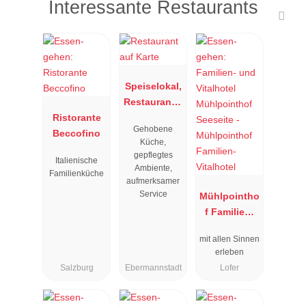
Interessante Restaurants
Speiselokal,
Restaurant "
Ristorante
Resengoerg
Gehobene
Beccofino
"
Küche,
gepflegtes
Italienische
Ambiente,
Familienküche
aufmerksamer
Service
Mühlpointho
f Familien-
Vitalhotel
mit allen Sinnen
erleben
Salzburg
Ebermannstadt
Lofer