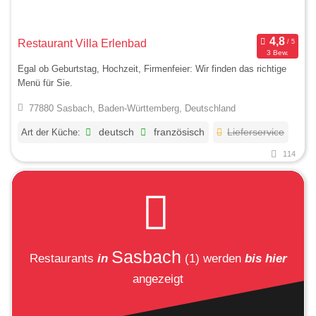
Restaurant Villa Erlenbad
3 Bew.
Egal ob Geburtstag, Hochzeit, Firmenfeier: Wir finden das richtige
Menü für Sie.
77880 Sasbach, Baden-Württemberg, Deutschland
Art der Küche:
deutsch
französisch
Lieferservice
114
Sasbach
Restaurants
in
(1)
werden
bis hier
angezeigt