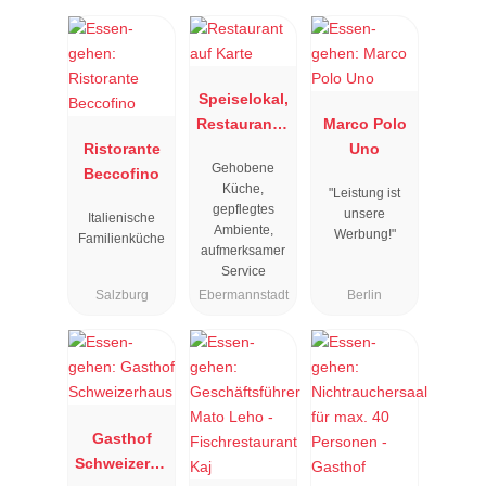
Speiselokal,
Restaurant "
Marco Polo
Ristorante
Resengoerg
Uno
Gehobene
Beccofino
"
Küche,
"Leistung ist
gepflegtes
unsere
Italienische
Ambiente,
Werbung!"
Familienküche
aufmerksamer
Service
Salzburg
Ebermannstadt
Berlin
Gasthof
Schweizerha