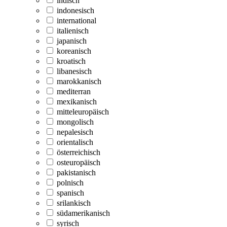
indisch
indonesisch
international
italienisch
japanisch
koreanisch
kroatisch
libanesisch
marokkanisch
mediterran
mexikanisch
mitteleuropäisch
mongolisch
nepalesisch
orientalisch
österreichisch
osteuropäisch
pakistanisch
polnisch
spanisch
srilankisch
südamerikanisch
syrisch