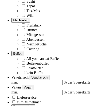
Sushi
Tapas
Tex-Mex
Wild
Mahlzeiten
Frühstück
Brunch
Mittagessen
Abendessen
Nacht-Küche
Catering
Buffet
All you can eat-Buffet
Beilagenbuffet
Salatbuffet
kein Buffet
Vegetarisch
Vegetarisch
min.
% der Speisekarte
Vegan
Vegan
min.
% der Speisekarte
Lieferservice
zum Mitnehmen