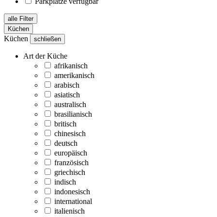
Parkplätze verfügbar
alle Filter
Küchen
Küchen
schließen
Art der Küche
afrikanisch
amerikanisch
arabisch
asiatisch
australisch
brasilianisch
britisch
chinesisch
deutsch
europäisch
französisch
griechisch
indisch
indonesisch
international
italienisch