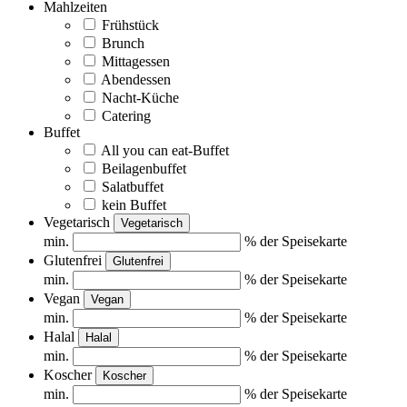
Mahlzeiten
Frühstück
Brunch
Mittagessen
Abendessen
Nacht-Küche
Catering
Buffet
All you can eat-Buffet
Beilagenbuffet
Salatbuffet
kein Buffet
Vegetarisch
Vegetarisch
min.
% der Speisekarte
Glutenfrei
Glutenfrei
min.
% der Speisekarte
Vegan
Vegan
min.
% der Speisekarte
Halal
Halal
min.
% der Speisekarte
Koscher
Koscher
min.
% der Speisekarte