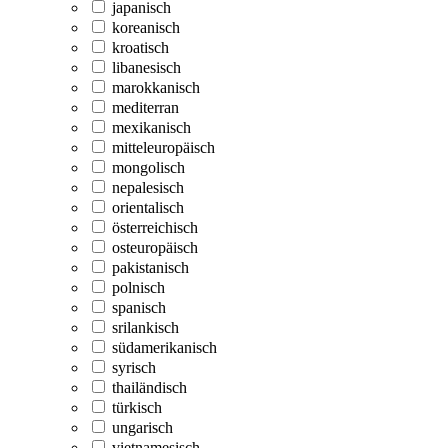
japanisch
koreanisch
kroatisch
libanesisch
marokkanisch
mediterran
mexikanisch
mitteleuropäisch
mongolisch
nepalesisch
orientalisch
österreichisch
osteuropäisch
pakistanisch
polnisch
spanisch
srilankisch
südamerikanisch
syrisch
thailändisch
türkisch
ungarisch
vietnamesisch