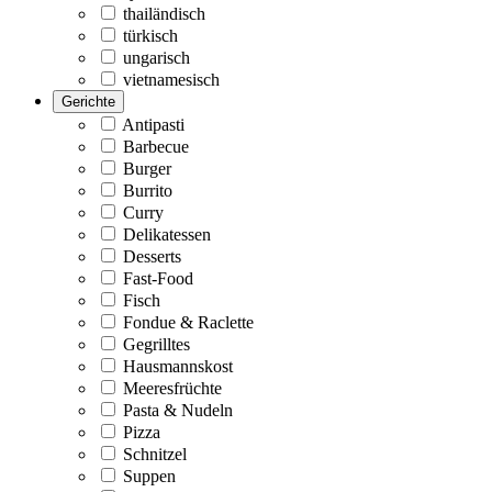
thailändisch
türkisch
ungarisch
vietnamesisch
Gerichte
Antipasti
Barbecue
Burger
Burrito
Curry
Delikatessen
Desserts
Fast-Food
Fisch
Fondue & Raclette
Gegrilltes
Hausmannskost
Meeresfrüchte
Pasta & Nudeln
Pizza
Schnitzel
Suppen