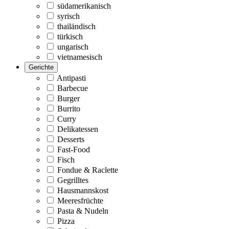
südamerikanisch
syrisch
thailändisch
türkisch
ungarisch
vietnamesisch
Gerichte
Antipasti
Barbecue
Burger
Burrito
Curry
Delikatessen
Desserts
Fast-Food
Fisch
Fondue & Raclette
Gegrilltes
Hausmannskost
Meeresfrüchte
Pasta & Nudeln
Pizza