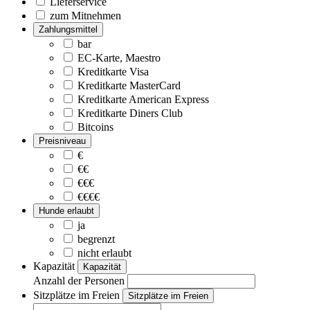
Lieferservice
zum Mitnehmen
Zahlungsmittel
bar
EC-Karte, Maestro
Kreditkarte Visa
Kreditkarte MasterCard
Kreditkarte American Express
Kreditkarte Diners Club
Bitcoins
Preisniveau
€
€€
€€€
€€€€
Hunde erlaubt
ja
begrenzt
nicht erlaubt
Kapazität
Kapazität
Anzahl der Personen
Sitzplätze im Freien
Sitzplätze im Freien