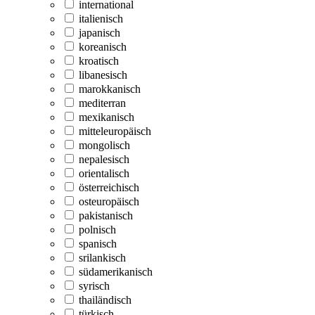
international
italienisch
japanisch
koreanisch
kroatisch
libanesisch
marokkanisch
mediterran
mexikanisch
mitteleuropäisch
mongolisch
nepalesisch
orientalisch
österreichisch
osteuropäisch
pakistanisch
polnisch
spanisch
srilankisch
südamerikanisch
syrisch
thailändisch
türkisch