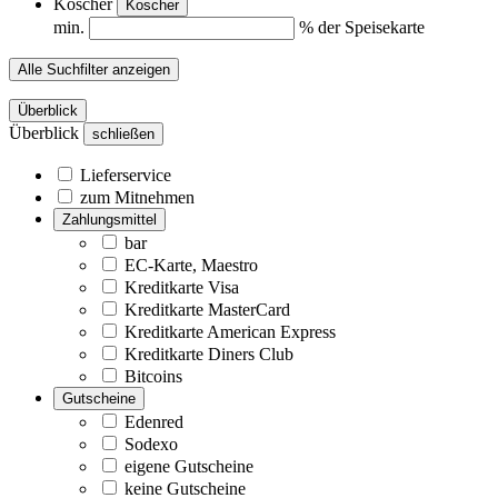
Koscher
Koscher
min.
% der Speisekarte
Alle Suchfilter anzeigen
Überblick
Überblick
schließen
Lieferservice
zum Mitnehmen
Zahlungsmittel
bar
EC-Karte, Maestro
Kreditkarte Visa
Kreditkarte MasterCard
Kreditkarte American Express
Kreditkarte Diners Club
Bitcoins
Gutscheine
Edenred
Sodexo
eigene Gutscheine
keine Gutscheine