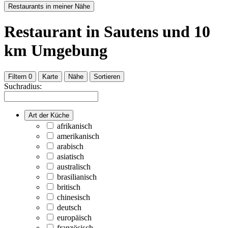
Restaurants in meiner Nähe
Restaurant
in Sautens
und
10
km Umgebung
Filtern
0
Karte
Nähe
Sortieren
Suchradius:
Art der Küche
afrikanisch
amerikanisch
arabisch
asiatisch
australisch
brasilianisch
britisch
chinesisch
deutsch
europäisch
französisch