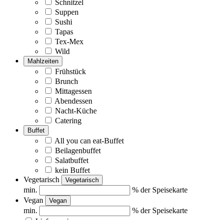
Schnitzel
Suppen
Sushi
Tapas
Tex-Mex
Wild
Mahlzeiten
Frühstück
Brunch
Mittagessen
Abendessen
Nacht-Küche
Catering
Buffet
All you can eat-Buffet
Beilagenbuffet
Salatbuffet
kein Buffet
Vegetarisch
Vegetarisch
min.
% der Speisekarte
Vegan
Vegan
min.
% der Speisekarte