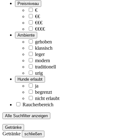
Preisniveau
€
€€
€€€
€€€€
Ambiente
gehoben
klassisch
leger
modern
traditionell
urig
Hunde erlaubt
ja
begrenzt
nicht erlaubt
Raucherbereich
Alle Suchfilter anzeigen
Getränke
Getränke
schließen