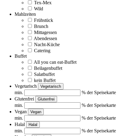
Tex-Mex
Wild
Mahlzeiten
Frühstück
Brunch
Mittagessen
Abendessen
Nacht-Küche
Catering
Buffet
All you can eat-Buffet
Beilagenbuffet
Salatbuffet
kein Buffet
Vegetarisch
Vegetarisch
min.
% der Speisekarte
Glutenfrei
Glutenfrei
min.
% der Speisekarte
Vegan
Vegan
min.
% der Speisekarte
Halal
Halal
min.
% der Speisekarte