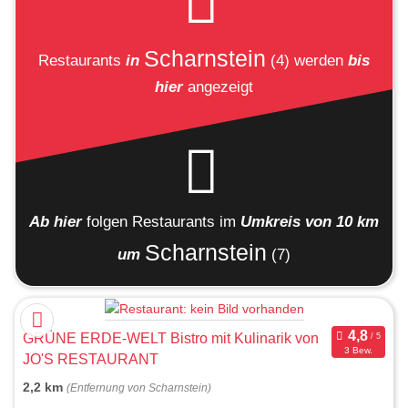
Scharnstein
Restaurants
in
(4)
werden
bis
hier
angezeigt
Ab hier
folgen
Restaurants
im
Umkreis von 10 km
Scharnstein
um
(7)
GRÜNE ERDE-WELT Bistro mit Kulinarik von
3 Bew.
JO'S RESTAURANT
2,2 km
(Entfernung von Scharnstein)