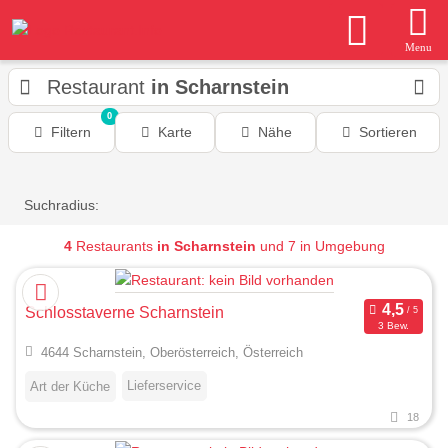
Menu
Restaurant
in Scharnstein
0
Filtern
Karte
Nähe
Sortieren
Suchradius:
4
Restaurants
in Scharnstein
und 7 in Umgebung
Schlosstaverne Scharnstein
3 Bew.
4644 Scharnstein, Oberösterreich, Österreich
Lieferservice
Art der Küche
18