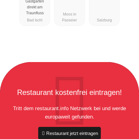
Gastgarten
Esplanade
direkt am
Traunfluss
Moos in
Bad Ischl
Passeier
Salzburg
Restaurant kostenfrei eintragen!
Tritt dem restaurant.info Netzwerk bei und werde
europaweit gefunden.
Restaurant jetzt eintragen