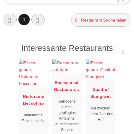
14
1
Restaurant Suche teilen
Interessante Restaurants
Speiselokal,
Restaurant "
Gasthof
Ristorante
Resengoerg
Stanglwirt
Gehobene
Beccofino
"
Küche,
Wir machen
gepflegtes
jedem Gast den
Italienische
Ambiente,
Hof
Familienküche
aufmerksamer
Service