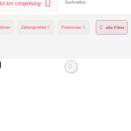
Suchradius:
10
km Umgebung
nehmen
Zahlungsmittel
Preisniveau
alle Filter