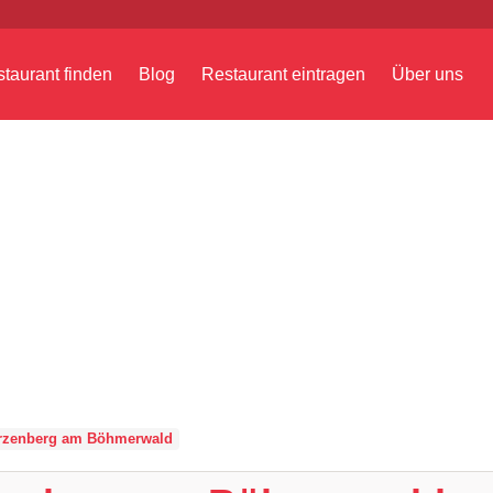
taurant finden
Blog
Restaurant eintragen
Über uns
rzenberg am Böhmerwald