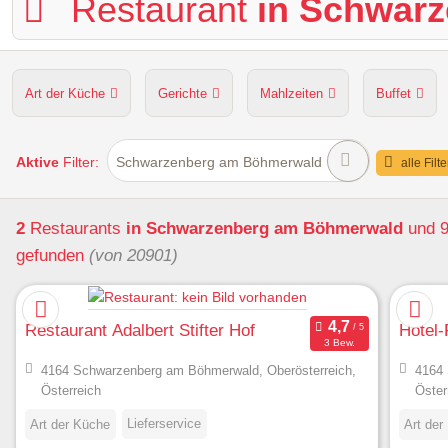
Restaurant
in Schwar
Art der Küche
Gerichte
Mahlzeiten
Buffet
Hunde erlaubt
Kapazität
Sitzplätze im Freien
Aktive
Filter:
Schwarzenberg am Böhmerwald
alle Filt
2
Restaurants
in Schwarzenberg am Böhmerwald
und 9
gefunden
(von 20901)
Restaurant Adalbert Stifter Hof
Hotel-
3 Bew.
4164 Schwarzenberg am Böhmerwald, Oberösterreich,
4164 
Österreich
Öster
Lieferservice
Art der Küche
Art der