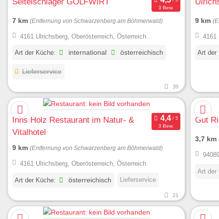
Seitelschläger GOLFWIRT
Ulrich
3 Bew.
7 km
9 km
(Entfernung von Schwarzenberg am Böhmerwald)
(E
4161 Ulrichsberg, Oberösterreich, Österreich
4161 
Art der Küche:
international
österreichisch
Art der
Lieferservice
39
Inns Holz Restaurant im Natur- &
Gut R
3 Bew.
Vitalhotel
3,7 km
9 km
(Entfernung von Schwarzenberg am Böhmerwald)
94089
4161 Ulrichsberg, Oberösterreich, Österreich
Art der
Lieferservice
Art der Küche:
österreichisch
21