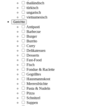
thailändisch
türkisch
ungarisch
vietnamesisch
Gerichte
Antipasti
Barbecue
Burger
Burrito
Curry
Delikatessen
Desserts
Fast-Food
Fisch
Fondue & Raclette
Gegrilltes
Hausmannskost
Meeresfrüchte
Pasta & Nudeln
Pizza
Schnitzel
Suppen