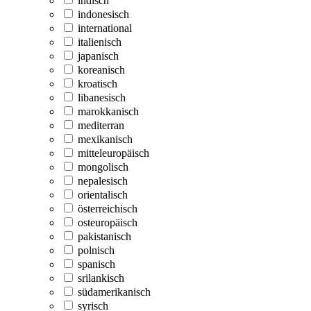
indisch
indonesisch
international
italienisch
japanisch
koreanisch
kroatisch
libanesisch
marokkanisch
mediterran
mexikanisch
mitteleuropäisch
mongolisch
nepalesisch
orientalisch
österreichisch
osteuropäisch
pakistanisch
polnisch
spanisch
srilankisch
südamerikanisch
syrisch