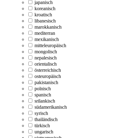
japanisch
koreanisch
kroatisch
libanesisch
marokkanisch
mediterran
mexikanisch
mitteleuropäisch
mongolisch
nepalesisch
orientalisch
österreichisch
osteuropäisch
pakistanisch
polnisch
spanisch
srilankisch
südamerikanisch
syrisch
thailändisch
türkisch
ungarisch
vietnamesisch