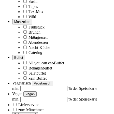
Sushi
Tapas
Tex-Mex
Wild
Mahlzeiten
Frühstück
Brunch
Mittagessen
Abendessen
Nacht-Küche
Catering
Buffet
All you can eat-Buffet
Beilagenbuffet
Salatbuffet
kein Buffet
Vegetarisch
Vegetarisch
min.
% der Speisekarte
Vegan
Vegan
min.
% der Speisekarte
Lieferservice
zum Mitnehmen