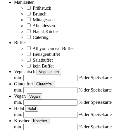
Mahlzeiten
Frühstück
Brunch
Mittagessen
Abendessen
Nacht-Küche
Catering
Buffet
All you can eat-Buffet
Beilagenbuffet
Salatbuffet
kein Buffet
Vegetarisch
Vegetarisch
min.
% der Speisekarte
Glutenfrei
Glutenfrei
min.
% der Speisekarte
Vegan
Vegan
min.
% der Speisekarte
Halal
Halal
min.
% der Speisekarte
Koscher
Koscher
min.
% der Speisekarte