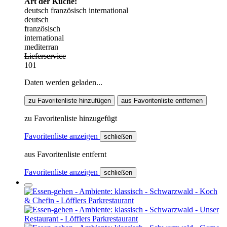
Art der Küche:
deutsch
französisch
international
deutsch
französisch
international
mediterran
Lieferservice
101
Daten werden geladen...
zu Favoritenliste hinzufügen
aus Favoritenliste entfernen
zu Favoritenliste hinzugefügt
Favoritenliste anzeigen
schließen
aus Favoritenliste entfernt
Favoritenliste anzeigen
schließen