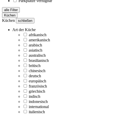
Parkplätze verfügbar
alle Filter
Küchen
Küchen
schließen
Art der Küche
afrikanisch
amerikanisch
arabisch
asiatisch
australisch
brasilianisch
britisch
chinesisch
deutsch
europäisch
französisch
griechisch
indisch
indonesisch
international
italienisch