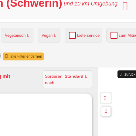
n (Schwerin)
und
10
km Umgebung
Vegetarisch
Vegan
Lieferservice
zum Mit
grüner Gastgarten
Parkplätze verfügbar
alle Filter entfernen
zurück
g
mit
Sortieren
Standard
nach