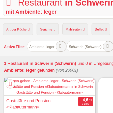
Restaurant
in Schweri
mit Ambiente: leger
Art der Küche
Gerichte
Mahlzeiten
Buffet
Hunde erlaubt
Kapazität
Sitzplätze im Freien
Aktive
Filter:
Ambiente: leger
Schwerin (Schwerin)
1
Restaurant
in Schwerin (Schwerin)
und 0 in Umgebun
Ambiente: leger
gefunden
(von 20901)
Gaststätte und Pension
3 Bew.
«Klabautermann»