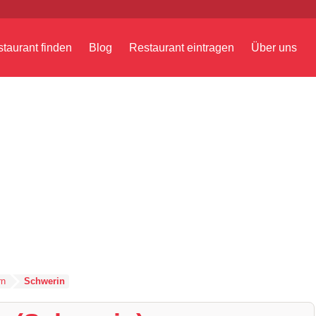
taurant finden
Blog
Restaurant eintragen
Über uns
rn
Schwerin