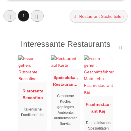
1
Restaurant Suche teilen
Interessante Restaurants
Speiselokal,
Restaurant "
Ristorante
Resengoerg
Gehobene
Beccofino
"
Küche,
Fischrestaur
gepflegtes
Italienische
ant Kaj
Ambiente,
Familienküche
aufmerksamer
Dalmatinisches
Service
Spezialitäten