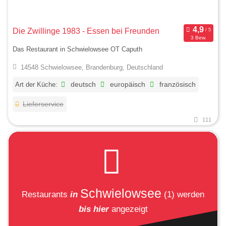
Die Zwillinge 1983 - Essen bei Freunden
3 Bew.
Das Restaurant in Schwielowsee OT Caputh
14548 Schwielowsee, Brandenburg, Deutschland
Art der Küche:
deutsch
europäisch
französisch
Lieferservice
111
Schwielowsee
Restaurants
in
(1)
werden
bis hier
angezeigt