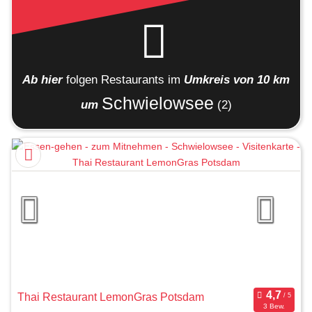
Ab hier
folgen
Restaurants
im
Umkreis von 10 km
Schwielowsee
um
(2)
Thai Restaurant LemonGras Potsdam
3 Bew.