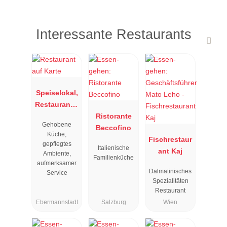
Interessante Restaurants
Speiselokal,
Restaurant "
Resengoerg
Ristorante
Gehobene
"
Beccofino
Küche,
Fischrestaur
gepflegtes
Italienische
ant Kaj
Ambiente,
Familienküche
aufmerksamer
Dalmatinisches
Service
Spezialitäten
Restaurant
Ebermannstadt
Salzburg
Wien