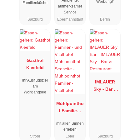
Ambiente,
Werbung!"
Familienküche
aufmerksamer
Service
Salzburg
Ebermannstadt
Berlin
Gasthof
Kleefeld
Ihr Ausflugsziel
IMLAUER
am
Sky - Bar &
Wolfgangsee
Restaurant
Mühlpointho
f Familien-
Vitalhotel
mit allen Sinnen
erleben
Strobl
Lofer
Salzburg