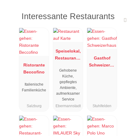
Interessante Restaurants
Speiselokal,
Restaurant "
Gasthof
Ristorante
Resengoerg
Schweizerha
Gehobene
Beccofino
"
us
Küche,
gepflegtes
Italienische
Ambiente,
Familienküche
aufmerksamer
Service
Salzburg
Ebermannstadt
Stuhlfelden