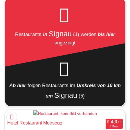
Signau
Restaurants
in
(1)
werden
bis hier
angezeigt
Ab hier
folgen
Restaurants
im
Umkreis von 10 km
Signau
um
(5)
Hotel Restaurant Moosegg
4 Bew.