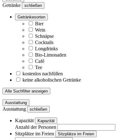
Getränke
schließen
Getränkesorten
Bier
Wein
Schnäpse
Cocktails
Longdrinks
Bio-Limonaden
Café
Tee
kostenlos nachfüllen
keine alkoholischen Getränke
Alle Suchfilter anzeigen
Ausstattung
Ausstattung
schließen
Kapazität
Kapazität
Anzahl der Personen
Sitzplätze im Freien
Sitzplätze im Freien