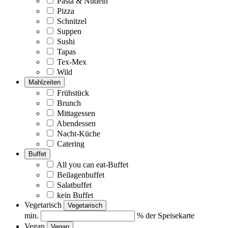
Pasta & Nudeln
Pizza
Schnitzel
Suppen
Sushi
Tapas
Tex-Mex
Wild
Mahlzeiten
Frühstück
Brunch
Mittagessen
Abendessen
Nacht-Küche
Catering
Buffet
All you can eat-Buffet
Beilagenbuffet
Salatbuffet
kein Buffet
Vegetarisch
Vegetarisch
min.
% der Speisekarte
Vegan
Vegan