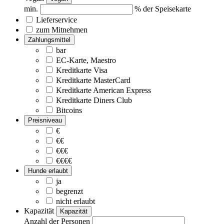
min.
% der Speisekarte
Lieferservice
zum Mitnehmen
Zahlungsmittel
bar
EC-Karte, Maestro
Kreditkarte Visa
Kreditkarte MasterCard
Kreditkarte American Express
Kreditkarte Diners Club
Bitcoins
Preisniveau
€
€€
€€€
€€€€
Hunde erlaubt
ja
begrenzt
nicht erlaubt
Kapazität
Kapazität
Anzahl der Personen