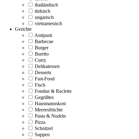
thailändisch
türkisch
ungarisch
vietnamesisch
Gerichte
Antipasti
Barbecue
Burger
Burrito
Curry
Delikatessen
Desserts
Fast-Food
Fisch
Fondue & Raclette
Gegrilltes
Hausmannskost
Meeresfrüchte
Pasta & Nudeln
Pizza
Schnitzel
Suppen