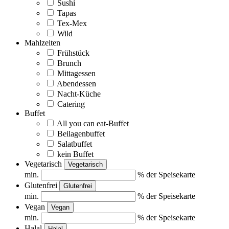
Sushi
Tapas
Tex-Mex
Wild
Mahlzeiten
Frühstück
Brunch
Mittagessen
Abendessen
Nacht-Küche
Catering
Buffet
All you can eat-Buffet
Beilagenbuffet
Salatbuffet
kein Buffet
Vegetarisch
Vegetarisch
min.
% der Speisekarte
Glutenfrei
Glutenfrei
min.
% der Speisekarte
Vegan
Vegan
min.
% der Speisekarte
Halal
Halal