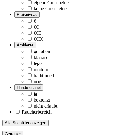
eigene Gutscheine
keine Gutscheine
Preisniveau
€
€€
€€€
€€€€
Ambiente
gehoben
klassisch
leger
modern
traditionell
urig
Hunde erlaubt
ja
begrenzt
nicht erlaubt
Raucherbereich
Alle Suchfilter anzeigen
Getränke