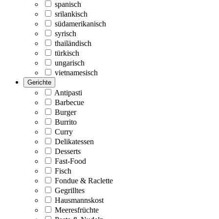
spanisch
srilankisch
südamerikanisch
syrisch
thailändisch
türkisch
ungarisch
vietnamesisch
Gerichte
Antipasti
Barbecue
Burger
Burrito
Curry
Delikatessen
Desserts
Fast-Food
Fisch
Fondue & Raclette
Gegrilltes
Hausmannskost
Meeresfrüchte