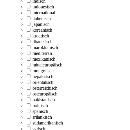
indisch
indonesisch
international
italienisch
japanisch
koreanisch
kroatisch
libanesisch
marokkanisch
mediterran
mexikanisch
mitteleuropäisch
mongolisch
nepalesisch
orientalisch
österreichisch
osteuropäisch
pakistanisch
polnisch
spanisch
srilankisch
südamerikanisch
syrisch