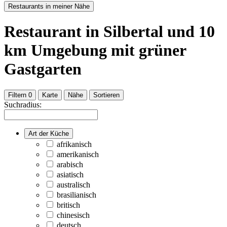
Restaurants in meiner Nähe
Restaurant
in Silbertal
und
10
km Umgebung
mit grüner
Gastgarten
Filtern
0
Karte
Nähe
Sortieren
Suchradius:
Art der Küche
afrikanisch
amerikanisch
arabisch
asiatisch
australisch
brasilianisch
britisch
chinesisch
deutsch