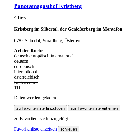
Panoramagasthof Kristberg
4 Bew.
Kristberg im Silbertal, der Genießerberg im Montafon
6782 Silbertal, Vorarlberg, Österreich
Art der Küche:
deutsch
europäisch
international
deutsch
europäisch
international
österreichisch
Lieferservice
111
Daten werden geladen...
zu Favoritenliste hinzufügen
aus Favoritenliste entfernen
zu Favoritenliste hinzugefügt
Favoritenliste anzeigen
schließen