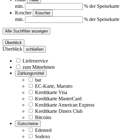
min.
% der Speisekarte
Koscher
Koscher
min.
% der Speisekarte
Alle Suchfilter anzeigen
Überblick
Überblick
schließen
Lieferservice
zum Mitnehmen
Zahlungsmittel
bar
EC-Karte, Maestro
Kreditkarte Visa
Kreditkarte MasterCard
Kreditkarte American Express
Kreditkarte Diners Club
Bitcoins
Gutscheine
Edenred
Sodexo