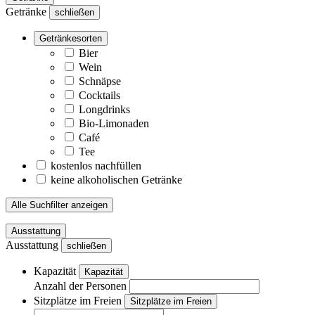
Getränke
schließen
Getränkesorten
Bier
Wein
Schnäpse
Cocktails
Longdrinks
Bio-Limonaden
Café
Tee
kostenlos nachfüllen
keine alkoholischen Getränke
Alle Suchfilter anzeigen
Ausstattung
Ausstattung
schließen
Kapazität
Kapazität
Anzahl der Personen
Sitzplätze im Freien
Sitzplätze im Freien