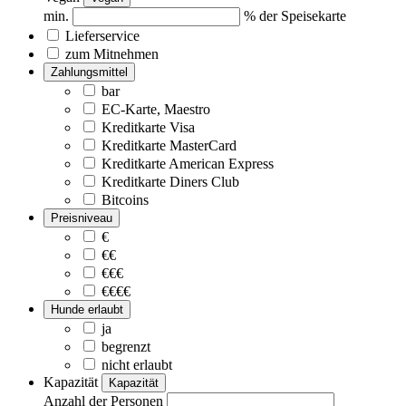
min.
% der Speisekarte
Lieferservice
zum Mitnehmen
Zahlungsmittel
bar
EC-Karte, Maestro
Kreditkarte Visa
Kreditkarte MasterCard
Kreditkarte American Express
Kreditkarte Diners Club
Bitcoins
Preisniveau
€
€€
€€€
€€€€
Hunde erlaubt
ja
begrenzt
nicht erlaubt
Kapazität
Kapazität
Anzahl der Personen