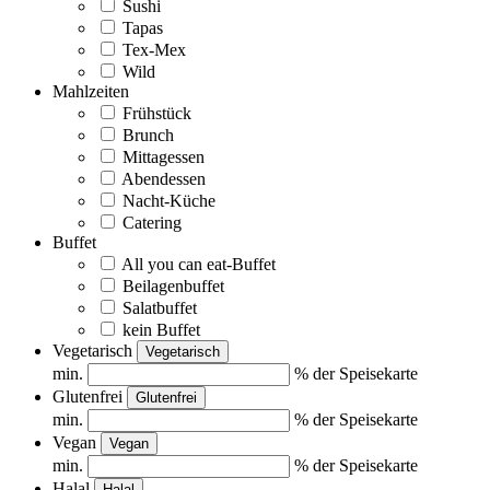
Sushi
Tapas
Tex-Mex
Wild
Mahlzeiten
Frühstück
Brunch
Mittagessen
Abendessen
Nacht-Küche
Catering
Buffet
All you can eat-Buffet
Beilagenbuffet
Salatbuffet
kein Buffet
Vegetarisch
Vegetarisch
min.
% der Speisekarte
Glutenfrei
Glutenfrei
min.
% der Speisekarte
Vegan
Vegan
min.
% der Speisekarte
Halal
Halal