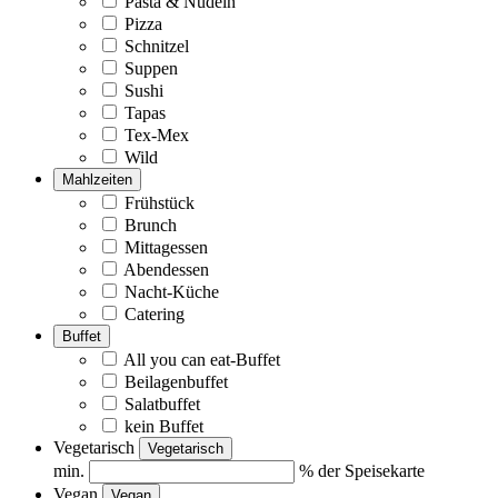
Pasta & Nudeln
Pizza
Schnitzel
Suppen
Sushi
Tapas
Tex-Mex
Wild
Mahlzeiten
Frühstück
Brunch
Mittagessen
Abendessen
Nacht-Küche
Catering
Buffet
All you can eat-Buffet
Beilagenbuffet
Salatbuffet
kein Buffet
Vegetarisch
Vegetarisch
min.
% der Speisekarte
Vegan
Vegan