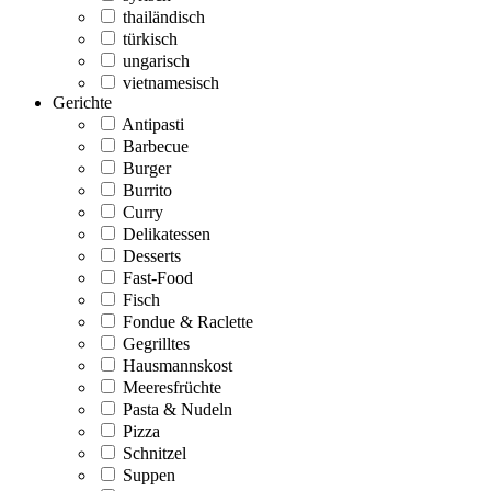
thailändisch
türkisch
ungarisch
vietnamesisch
Gerichte
Antipasti
Barbecue
Burger
Burrito
Curry
Delikatessen
Desserts
Fast-Food
Fisch
Fondue & Raclette
Gegrilltes
Hausmannskost
Meeresfrüchte
Pasta & Nudeln
Pizza
Schnitzel
Suppen