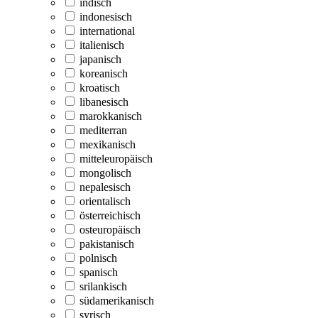
indisch
indonesisch
international
italienisch
japanisch
koreanisch
kroatisch
libanesisch
marokkanisch
mediterran
mexikanisch
mitteleuropäisch
mongolisch
nepalesisch
orientalisch
österreichisch
osteuropäisch
pakistanisch
polnisch
spanisch
srilankisch
südamerikanisch
syrisch