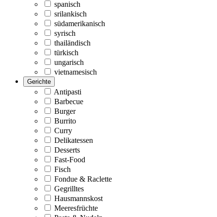
spanisch
srilankisch
südamerikanisch
syrisch
thailändisch
türkisch
ungarisch
vietnamesisch
Gerichte
Antipasti
Barbecue
Burger
Burrito
Curry
Delikatessen
Desserts
Fast-Food
Fisch
Fondue & Raclette
Gegrilltes
Hausmannskost
Meeresfrüchte