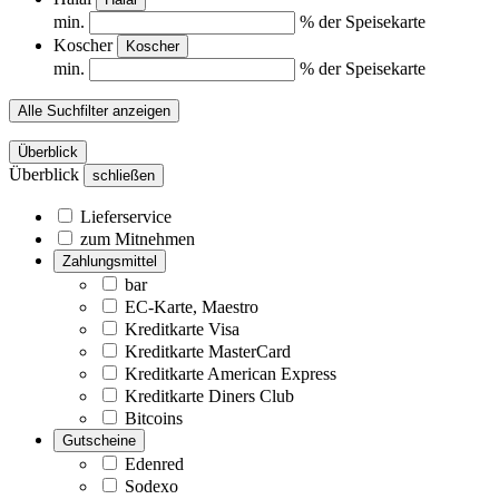
min.
% der Speisekarte
Koscher
Koscher
min.
% der Speisekarte
Alle Suchfilter anzeigen
Überblick
Überblick
schließen
Lieferservice
zum Mitnehmen
Zahlungsmittel
bar
EC-Karte, Maestro
Kreditkarte Visa
Kreditkarte MasterCard
Kreditkarte American Express
Kreditkarte Diners Club
Bitcoins
Gutscheine
Edenred
Sodexo