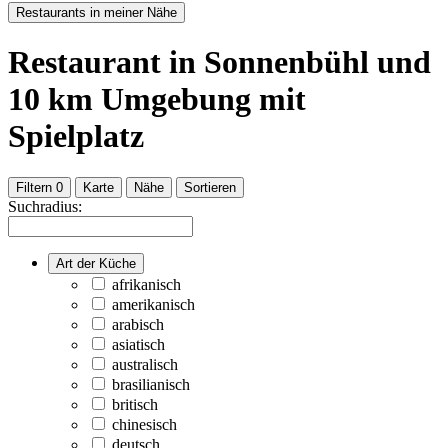
Restaurants in meiner Nähe
Restaurant
in Sonnenbühl
und
10
km Umgebung
mit
Spielplatz
Filtern
0
Karte
Nähe
Sortieren
Suchradius:
Art der Küche
afrikanisch
amerikanisch
arabisch
asiatisch
australisch
brasilianisch
britisch
chinesisch
deutsch