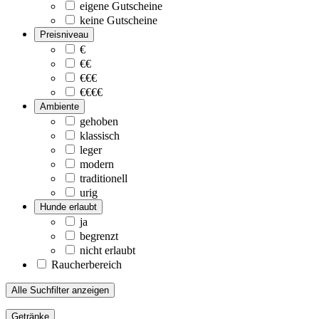
eigene Gutscheine
keine Gutscheine
Preisniveau
€
€€
€€€
€€€€
Ambiente
gehoben
klassisch
leger
modern
traditionell
urig
Hunde erlaubt
ja
begrenzt
nicht erlaubt
Raucherbereich
Alle Suchfilter anzeigen
Getränke