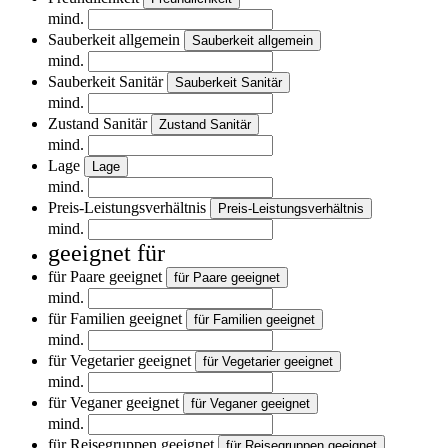
mind.
Sauberkeit allgemein
Sauberkeit allgemein
mind.
Sauberkeit Sanitär
Sauberkeit Sanitär
mind.
Zustand Sanitär
Zustand Sanitär
mind.
Lage
Lage
mind.
Preis-Leistungsverhältnis
Preis-Leistungsverhältnis
mind.
geeignet für
für Paare geeignet
für Paare geeignet
mind.
für Familien geeignet
für Familien geeignet
mind.
für Vegetarier geeignet
für Vegetarier geeignet
mind.
für Veganer geeignet
für Veganer geeignet
mind.
für Reisegruppen geeignet
für Reisegruppen geeignet