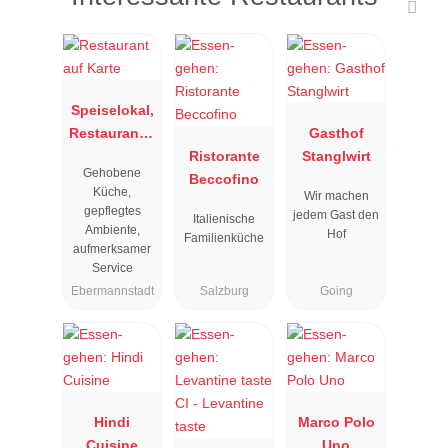
Speiselokal,
Restaurant "
Gasthof
Resengoerg
Ristorante
Stanglwirt
Gehobene
"
Beccofino
Küche,
Wir machen
gepflegtes
jedem Gast den
Italienische
Ambiente,
Hof
Familienküche
aufmerksamer
Service
Ebermannstadt
Salzburg
Going
Hindi
Marco Polo
Cuisine
Uno