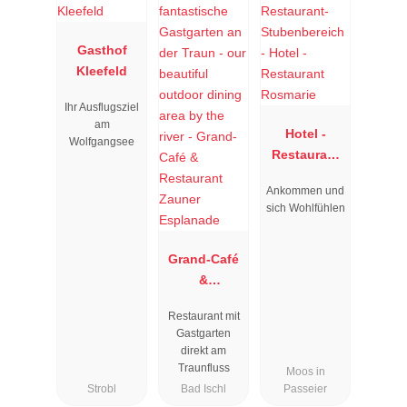
Gasthof
Kleefeld
Ihr Ausflugsziel
am
Hotel -
Wolfgangsee
Restaurant
Rosmarie
Ankommen und
sich Wohlfühlen
Grand-Café
&
Restaurant
Restaurant mit
Zauner
Gastgarten
Esplanade
direkt am
Traunfluss
Moos in
Strobl
Bad Ischl
Passeier