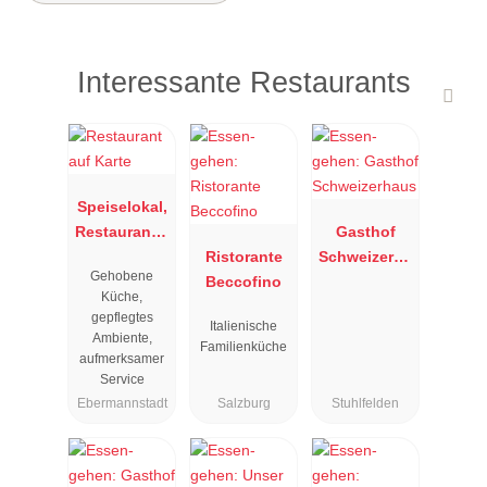
Interessante Restaurants
Speiselokal,
Restaurant "
Gasthof
Resengoerg
Ristorante
Schweizerha
Gehobene
"
Beccofino
us
Küche,
gepflegtes
Italienische
Ambiente,
Familienküche
aufmerksamer
Service
Ebermannstadt
Salzburg
Stuhlfelden