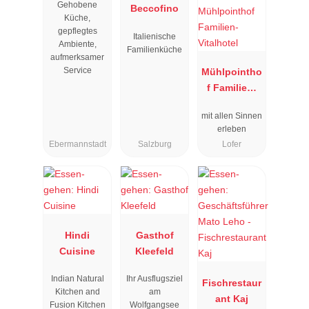
Gehobene
"
Beccofino
Küche,
gepflegtes
Italienische
Ambiente,
Familienküche
aufmerksamer
Service
Mühlpointho
f Familien-
Vitalhotel
mit allen Sinnen
erleben
Ebermannstadt
Salzburg
Lofer
Hindi
Gasthof
Cuisine
Kleefeld
Indian Natural
Ihr Ausflugsziel
Fischrestaur
Kitchen and
am
ant Kaj
Fusion Kitchen
Wolfgangsee