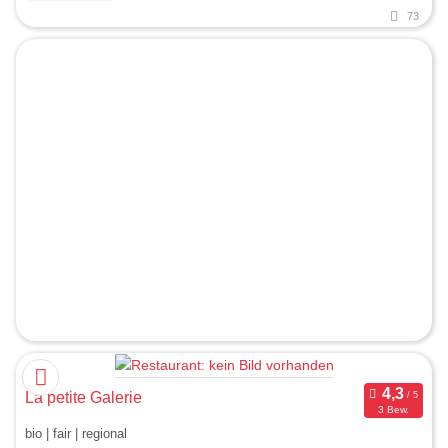
73
La petite Galerie
3 Bew.
bio | fair | regional