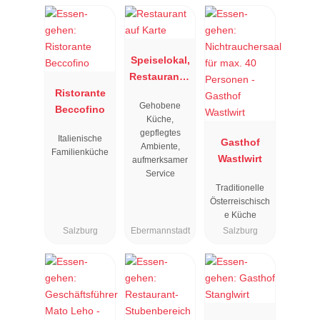
Speiselokal,
Restaurant "
Ristorante
Resengoerg
Gehobene
Beccofino
"
Küche,
gepflegtes
Italienische
Gasthof
Ambiente,
Familienküche
Wastlwirt
aufmerksamer
Service
Traditionelle
Österreischisch
e Küche
Salzburg
Ebermannstadt
Salzburg