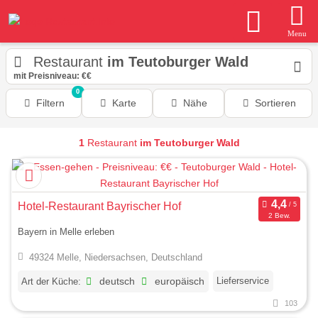
Menu
Restaurant
im Teutoburger Wald
mit Preisniveau: €€
0
Filtern
Karte
Nähe
Sortieren
1
Restaurant
im Teutoburger Wald
Hotel-Restaurant Bayrischer Hof
2 Bew.
Bayern in Melle erleben
49324 Melle, Niedersachsen, Deutschland
Lieferservice
Art der Küche:
deutsch
europäisch
103