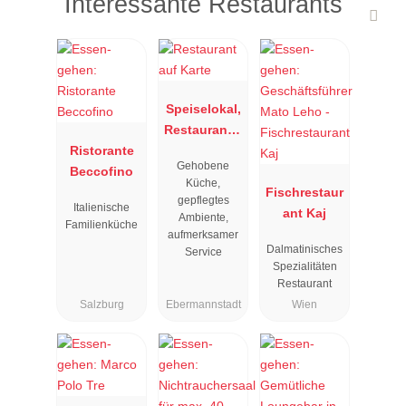
Interessante Restaurants
Speiselokal,
Restaurant "
Ristorante
Resengoerg
Gehobene
Beccofino
"
Küche,
Fischrestaur
gepflegtes
Italienische
ant Kaj
Ambiente,
Familienküche
aufmerksamer
Dalmatinisches
Service
Spezialitäten
Restaurant
Salzburg
Ebermannstadt
Wien