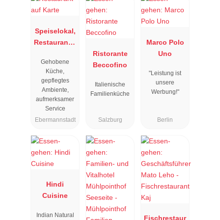
Speiselokal,
Restaurant "
Marco Polo
Resengoerg
Ristorante
Uno
Gehobene
"
Beccofino
Küche,
"Leistung ist
gepflegtes
unsere
Italienische
Ambiente,
Werbung!"
Familienküche
aufmerksamer
Service
Ebermannstadt
Salzburg
Berlin
Hindi
Cuisine
Indian Natural
Fischrestaur