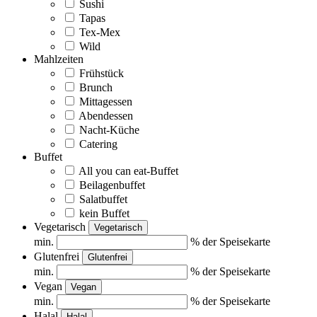
Sushi
Tapas
Tex-Mex
Wild
Mahlzeiten
Frühstück
Brunch
Mittagessen
Abendessen
Nacht-Küche
Catering
Buffet
All you can eat-Buffet
Beilagenbuffet
Salatbuffet
kein Buffet
Vegetarisch
Vegetarisch
min.
% der Speisekarte
Glutenfrei
Glutenfrei
min.
% der Speisekarte
Vegan
Vegan
min.
% der Speisekarte
Halal
Halal