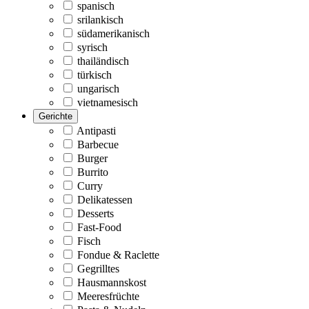
spanisch
srilankisch
südamerikanisch
syrisch
thailändisch
türkisch
ungarisch
vietnamesisch
Gerichte
Antipasti
Barbecue
Burger
Burrito
Curry
Delikatessen
Desserts
Fast-Food
Fisch
Fondue & Raclette
Gegrilltes
Hausmannskost
Meeresfrüchte