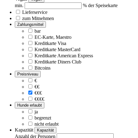
min.
% der Speisekarte
Lieferservice
zum Mitnehmen
Zahlungsmittel
bar
EC-Karte, Maestro
Kreditkarte Visa
Kreditkarte MasterCard
Kreditkarte American Express
Kreditkarte Diners Club
Bitcoins
Preisniveau
€
€€
€€€
€€€€
Hunde erlaubt
ja
begrenzt
nicht erlaubt
Kapazität
Kapazität
Anzahl der Personen