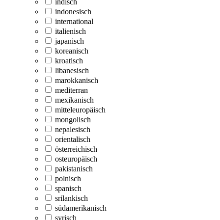
indisch
indonesisch
international
italienisch
japanisch
koreanisch
kroatisch
libanesisch
marokkanisch
mediterran
mexikanisch
mitteleuropäisch
mongolisch
nepalesisch
orientalisch
österreichisch
osteuropäisch
pakistanisch
polnisch
spanisch
srilankisch
südamerikanisch
syrisch