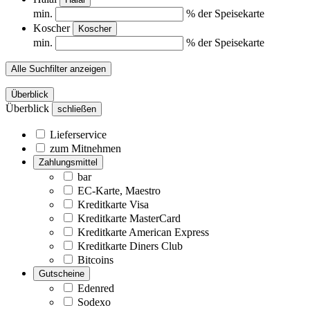
min.
% der Speisekarte
Koscher
Koscher
min.
% der Speisekarte
Alle Suchfilter anzeigen
Überblick
Überblick
schließen
Lieferservice
zum Mitnehmen
Zahlungsmittel
bar
EC-Karte, Maestro
Kreditkarte Visa
Kreditkarte MasterCard
Kreditkarte American Express
Kreditkarte Diners Club
Bitcoins
Gutscheine
Edenred
Sodexo