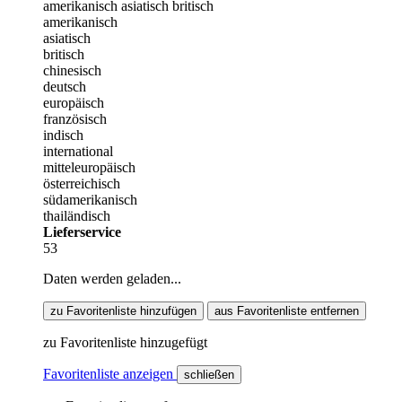
amerikanisch
asiatisch
britisch
amerikanisch
asiatisch
britisch
chinesisch
deutsch
europäisch
französisch
indisch
international
mitteleuropäisch
österreichisch
südamerikanisch
thailändisch
Lieferservice
53
Daten werden geladen...
zu Favoritenliste hinzufügen
aus Favoritenliste entfernen
zu Favoritenliste hinzugefügt
Favoritenliste anzeigen
schließen