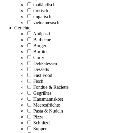
thailändisch
türkisch
ungarisch
vietnamesisch
Gerichte
Antipasti
Barbecue
Burger
Burrito
Curry
Delikatessen
Desserts
Fast-Food
Fisch
Fondue & Raclette
Gegrilltes
Hausmannskost
Meeresfrüchte
Pasta & Nudeln
Pizza
Schnitzel
Suppen