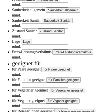
mind.
Sauberkeit allgemein
Sauberkeit allgemein
mind.
Sauberkeit Sanitär
Sauberkeit Sanitär
mind.
Zustand Sanitär
Zustand Sanitär
mind.
Lage
Lage
mind.
Preis-Leistungsverhältnis
Preis-Leistungsverhältnis
mind.
geeignet für
für Paare geeignet
für Paare geeignet
mind.
für Familien geeignet
für Familien geeignet
mind.
für Vegetarier geeignet
für Vegetarier geeignet
mind.
für Veganer geeignet
für Veganer geeignet
mind.
für Reisegruppen geeignet
für Reisegruppen geeignet