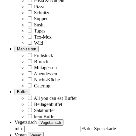
Pasta & Nudeln
Pizza
Schnitzel
Suppen
Sushi
Tapas
Tex-Mex
Wild
Mahlzeiten
Frühstück
Brunch
Mittagessen
Abendessen
Nacht-Küche
Catering
Buffet
All you can eat-Buffet
Beilagenbuffet
Salatbuffet
kein Buffet
Vegetarisch
Vegetarisch
min.
% der Speisekarte
Vegan
Vegan