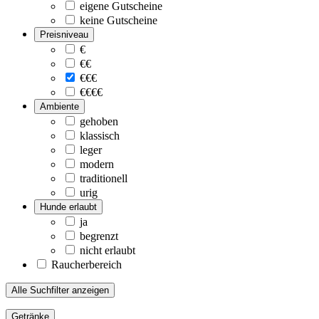
eigene Gutscheine
keine Gutscheine
Preisniveau
€
€€
€€€
€€€€
Ambiente
gehoben
klassisch
leger
modern
traditionell
urig
Hunde erlaubt
ja
begrenzt
nicht erlaubt
Raucherbereich
Alle Suchfilter anzeigen
Getränke