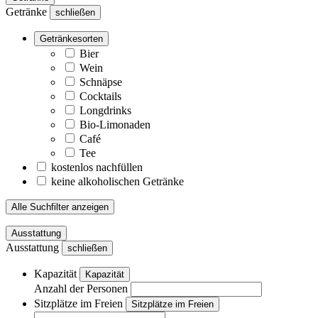
Getränke
schließen
Getränkesorten
Bier
Wein
Schnäpse
Cocktails
Longdrinks
Bio-Limonaden
Café
Tee
kostenlos nachfüllen
keine alkoholischen Getränke
Alle Suchfilter anzeigen
Ausstattung
Ausstattung
schließen
Kapazität
Kapazität
Anzahl der Personen
Sitzplätze im Freien
Sitzplätze im Freien