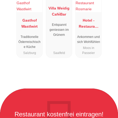
Villa Weidig
CaféBar
Gasthof
Hotel -
Entspannt
Wastlwirt
Restaurant
geniessen im
Rosmarie
Grünem
Traditionelle
Ankommen und
Österreischisch
sich Wohlfühlen
e Küche
Moos in
Salzburg
Saalfeld
Passeier
Restaurant kostenfrei eintragen!