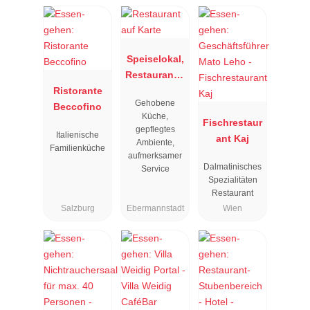
Speiselokal,
Restaurant "
Ristorante
Resengoerg
Gehobene
Beccofino
"
Küche,
Fischrestaur
gepflegtes
Italienische
ant Kaj
Ambiente,
Familienküche
aufmerksamer
Dalmatinisches
Service
Spezialitäten
Restaurant
Salzburg
Ebermannstadt
Wien