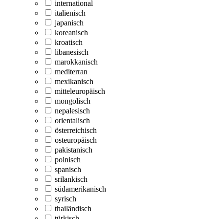
international
italienisch
japanisch
koreanisch
kroatisch
libanesisch
marokkanisch
mediterran
mexikanisch
mitteleuropäisch
mongolisch
nepalesisch
orientalisch
österreichisch
osteuropäisch
pakistanisch
polnisch
spanisch
srilankisch
südamerikanisch
syrisch
thailändisch
türkisch