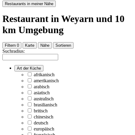
Restaurants in meiner Nähe
Restaurant
in Weyarn
und
10
km Umgebung
Filtern
0
Karte
Nähe
Sortieren
Suchradius:
Art der Küche
afrikanisch
amerikanisch
arabisch
asiatisch
australisch
brasilianisch
britisch
chinesisch
deutsch
europäisch
französisch