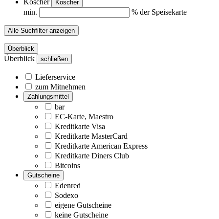
Koscher
Koscher
min.
% der Speisekarte
Alle Suchfilter anzeigen
Überblick
Überblick
schließen
Lieferservice
zum Mitnehmen
Zahlungsmittel
bar
EC-Karte, Maestro
Kreditkarte Visa
Kreditkarte MasterCard
Kreditkarte American Express
Kreditkarte Diners Club
Bitcoins
Gutscheine
Edenred
Sodexo
eigene Gutscheine
keine Gutscheine