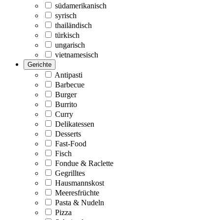
südamerikanisch
syrisch
thailändisch
türkisch
ungarisch
vietnamesisch
Gerichte
Antipasti
Barbecue
Burger
Burrito
Curry
Delikatessen
Desserts
Fast-Food
Fisch
Fondue & Raclette
Gegrilltes
Hausmannskost
Meeresfrüchte
Pasta & Nudeln
Pizza