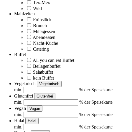
Tex-Mex
Wild
Mahlzeiten
Frühstück
Brunch
Mittagessen
Abendessen
Nacht-Küche
Catering
Buffet
All you can eat-Buffet
Beilagenbuffet
Salatbuffet
kein Buffet
Vegetarisch
Vegetarisch
min.
% der Speisekarte
Glutenfrei
Glutenfrei
min.
% der Speisekarte
Vegan
Vegan
min.
% der Speisekarte
Halal
Halal
min.
% der Speisekarte