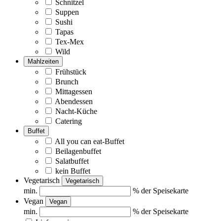
Schnitzel
Suppen
Sushi
Tapas
Tex-Mex
Wild
Mahlzeiten
Frühstück
Brunch
Mittagessen
Abendessen
Nacht-Küche
Catering
Buffet
All you can eat-Buffet
Beilagenbuffet
Salatbuffet
kein Buffet
Vegetarisch
Vegetarisch
min.
% der Speisekarte
Vegan
Vegan
min.
% der Speisekarte