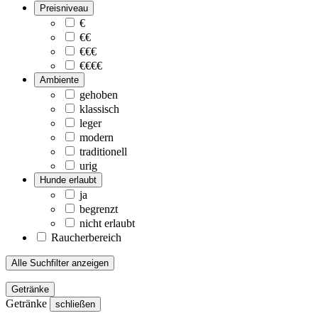
Preisniveau
€
€€
€€€
€€€€
Ambiente
gehoben
klassisch
leger
modern
traditionell
urig
Hunde erlaubt
ja
begrenzt
nicht erlaubt
Raucherbereich
Alle Suchfilter anzeigen
Getränke
Getränke
schließen