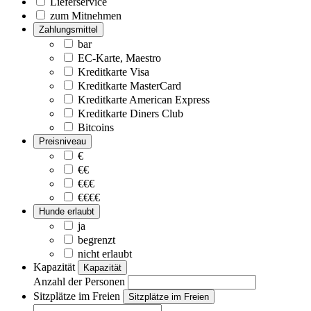
Lieferservice
zum Mitnehmen
Zahlungsmittel
bar
EC-Karte, Maestro
Kreditkarte Visa
Kreditkarte MasterCard
Kreditkarte American Express
Kreditkarte Diners Club
Bitcoins
Preisniveau
€
€€
€€€
€€€€
Hunde erlaubt
ja
begrenzt
nicht erlaubt
Kapazität
Kapazität
Anzahl der Personen
Sitzplätze im Freien
Sitzplätze im Freien