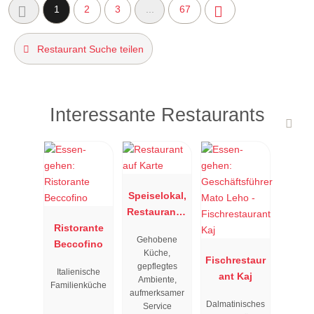
1
2
3
...
67
Restaurant Suche teilen
Interessante Restaurants
Speiselokal,
Restaurant "
Ristorante
Resengoerg
Gehobene
Beccofino
"
Küche,
Fischrestaur
gepflegtes
Italienische
ant Kaj
Ambiente,
Familienküche
aufmerksamer
Dalmatinisches
Service