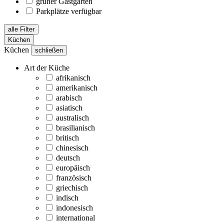
grüner Gastgarten
Parkplätze verfügbar
alle Filter
Küchen
Küchen
schließen
Art der Küche
afrikanisch
amerikanisch
arabisch
asiatisch
australisch
brasilianisch
britisch
chinesisch
deutsch
europäisch
französisch
griechisch
indisch
indonesisch
international