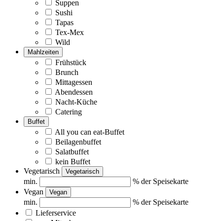
Suppen
Sushi
Tapas
Tex-Mex
Wild
Mahlzeiten
Frühstück
Brunch
Mittagessen
Abendessen
Nacht-Küche
Catering
Buffet
All you can eat-Buffet
Beilagenbuffet
Salatbuffet
kein Buffet
Vegetarisch
Vegetarisch
min.
% der Speisekarte
Vegan
Vegan
min.
% der Speisekarte
Lieferservice