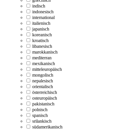
griechisch
indisch
indonesisch
international
italienisch
japanisch
koreanisch
kroatisch
libanesisch
marokkanisch
mediterran
mexikanisch
mitteleuropäisch
mongolisch
nepalesisch
orientalisch
österreichisch
osteuropäisch
pakistanisch
polnisch
spanisch
srilankisch
südamerikanisch