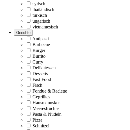
syrisch
thailändisch
türkisch
ungarisch
vietnamesisch
Gerichte
Antipasti
Barbecue
Burger
Burrito
Curry
Delikatessen
Desserts
Fast-Food
Fisch
Fondue & Raclette
Gegrilltes
Hausmannskost
Meeresfrüchte
Pasta & Nudeln
Pizza
Schnitzel