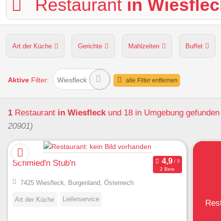
Restaurant
in Wiesflec
Art der Küche
Gerichte
Mahlzeiten
Buffet
Hunde erlaubt
Kapazität
Sitzplätze im Freien
Aktive
Filter:
Wiesfleck
alle Filter entfernen
1
Restaurant
in Wiesfleck
und 18 in Umgebung
gefunden
20901)
Schmied'n Stub'n
2 Bew.
7425 Wiesfleck, Burgenland, Österreich
Lieferservice
Art der Küche
Res