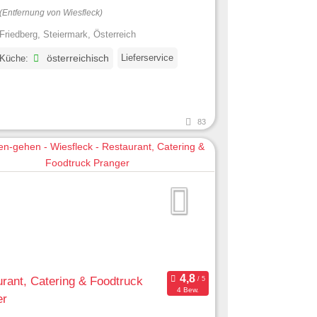
(Entfernung von Wiesfleck)
Friedberg, Steiermark, Österreich
Lieferservice
 Küche:
österreichisch
83
rant, Catering & Foodtruck
4 Bew.
er