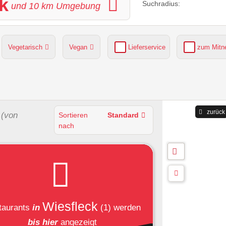
k
Suchradius:
und
10
km Umgebung
Vegetarisch
Vegan
Lieferservice
zum Mit
grüner Gastgarten
Parkplätze verfügbar
zurück
(von
Sortieren
Standard
nach
Wiesfleck
taurants
in
(1)
werden
bis hier
angezeigt