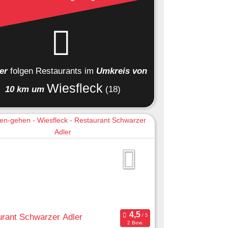
ier
folgen
Restaurants
im
Umkreis von
Wiesfleck
10 km um
(18)
rant Schwarzer Adler
2 Bew.