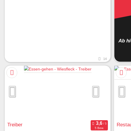
Ab h
14
Treiber
Restau
5 Bew.