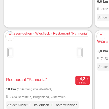
6,6 km
7432 
Art der
Weins
1,8 km
7423 
Art der
Restaurant "Pannonia"
1 Bew.
10 km
(Entfernung von Wiesfleck)
7434 Bernstein, Burgenland, Österreich
Art der Küche:
italienisch
österreichisch