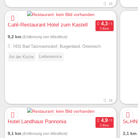
18
Café-Restaurant Hotel zum Kastell
3 Bew.
9,2 km
(Entfernung von Wiesfleck)
7431 Bad Tatzmannsdorf, Burgenland, Österreich
Lieferservice
Art der Küche
18
Hotel Landhaus Pannonia
SCHNI
3 Bew.
9,1 km
2,1 km
(Entfernung von Wiesfleck)