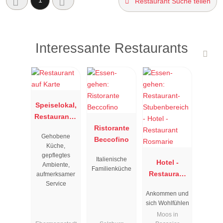
1
Restaurant Suche teilen
Interessante Restaurants
Speiselokal,
Restaurant "
Resengoerg
Ristorante
Gehobene
"
Beccofino
Küche,
gepflegtes
Italienische
Hotel -
Ambiente,
Familienküche
Restaurant
aufmerksamer
Service
Rosmarie
Ankommen und
sich Wohlfühlen
Moos in