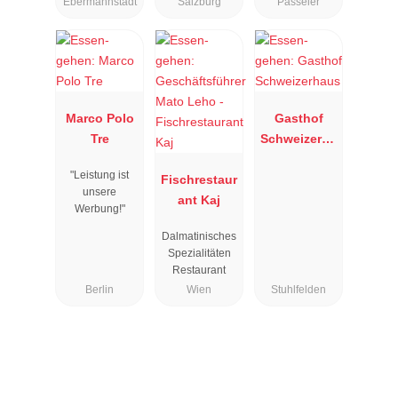
Ebermannstadt
Salzburg
Passeier
Marco Polo
Gasthof
Tre
Schweizerha
us
"Leistung ist
Fischrestaur
unsere
ant Kaj
Werbung!"
Dalmatinisches
Spezialitäten
Restaurant
Berlin
Wien
Stuhlfelden