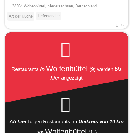
38304 Wolfenbüttel, Niedersachsen, Deutschland
Lieferservice
Art der Küche
17
Wolfenbüttel
Restaurants
in
(9)
werden
bis
hier
angezeigt
Ab hier
folgen
Restaurants
im
Umkreis von 10 km
Wolfenbüttel
um
(11)