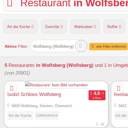
Restaurant
in Wolfsbe
Art der Küche
Gerichte
Mahlzeiten
Buffet
Hunde erlaubt
Kapazität
Sitzplätze im Freien
Aktive
Filter:
Wolfsberg (Wolfsberg)
alle Filter entfernen
5
Restaurants
in Wolfsberg (Wolfsberg)
und 1 in Umge
(von 20901)
Stölzl Schloss Wolfsberg
Restau
4 Bew.
9400 Wolfsberg, Kärnten, Österreich
9461 
Lieferservice
Art der Küche
Art der
26