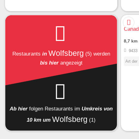
Canad
8,7 km
9433 
Wolfsberg
Restaurants
in
(5)
werden
Art der
bis hier
angezeigt
Ab hier
folgen
Restaurants
im
Umkreis von
Wolfsberg
10 km um
(1)