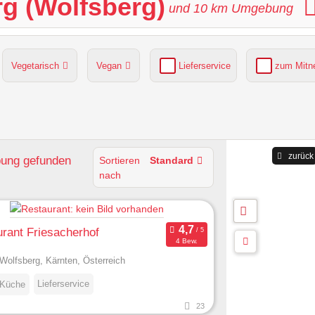
rg (Wolfsberg)
und
10
km Umgebung
Vegetarisch
Vegan
Lieferservice
zum Mit
grüner Gastgarten
Parkplätze verfügbar
zurück
bung
gefunden
Sortieren
Standard
nach
rant Friesacherhof
4 Bew.
Wolfsberg, Kärnten, Österreich
Lieferservice
 Küche
23