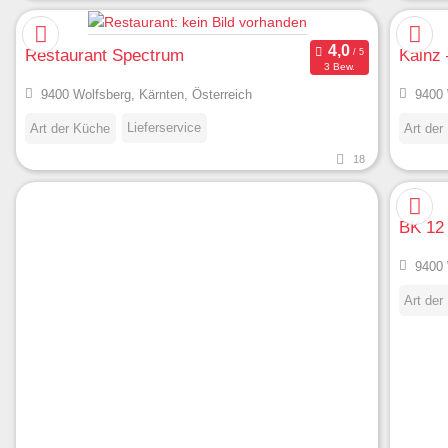
Restaurant Spectrum
Kainz 
3 Bew.
9400 Wolfsberg, Kärnten, Österreich
9400 
Lieferservice
Art der Küche
Art der
18
BK 12 
9400 
Art der