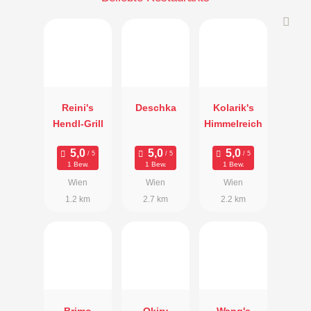
Reini's
Deschka
Kolarik's
Hendl-Grill
Himmelreich
1 Bew.
1 Bew.
1 Bew.
Wien
Wien
Wien
1.2 km
2.7 km
2.2 km
Brimo
Okiru
Wang's