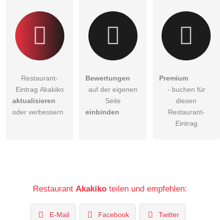
Klicken Sie hier um eine
individuelle Frage
an den
Restaurant-Eintrag zu stellen
.
Restaurant-
Bewertungen
Premium
Eintrag Akakiko
auf der eigenen
- buchen für
aktualisieren
Seite
diesen
oder verbessern
einbinden
Restaurant-
Eintrag
Restaurant
Akakiko
teilen und empfehlen:
E-Mail
Facebook
Twitter