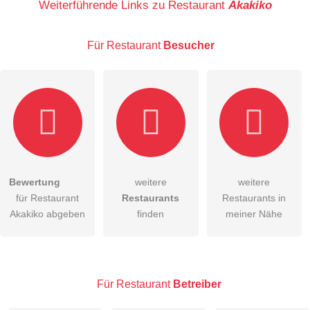
Weiterführende Links zu Restaurant
Akakiko
Für Restaurant
Besucher
E-Mail-Adresse (wird nicht veröffentlicht)
Bewertung
weitere
weitere
Hiermit akzeptiere ich die
AGB
.
für Restaurant
Restaurants
Restaurants in
Akakiko abgeben
finden
meiner Nähe
Die
Datenschutzerklärung
habe ich zur Kenntnis genommen.
öffentliche Frage stellen
Abbrechen
Hinweis:
Bitte beachten Sie, öffentliche Fragen sind
für alle
Für Restaurant
Betreiber
Besucher sichtbar
.