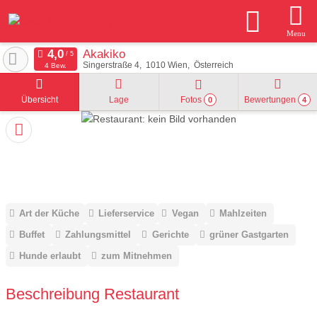
Menu
Akakiko
Singerstraße 4
1010
Wien
Österreich
4 Bew.
Übersicht
Lage
Fotos
Bewertungen
0
4
Art der Küche
Lieferservice
Vegan
Mahlzeiten
Buffet
Zahlungsmittel
Gerichte
grüner Gastgarten
Hunde erlaubt
zum Mitnehmen
Beschreibung Restaurant