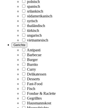
polnisch
spanisch
srilankisch
südamerikanisch
syrisch
thailändisch
türkisch
ungarisch
vietnamesisch
Gerichte
Antipasti
Barbecue
Burger
Burrito
Curry
Delikatessen
Desserts
Fast-Food
Fisch
Fondue & Raclette
Gegrilltes
Hausmannskost
Meeresfrüchte