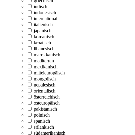
griechisch
indisch
indonesisch
international
italienisch
japanisch
koreanisch
kroatisch
libanesisch
marokkanisch
mediterran
mexikanisch
mitteleuropäisch
mongolisch
nepalesisch
orientalisch
österreichisch
osteuropäisch
pakistanisch
polnisch
spanisch
srilankisch
südamerikanisch