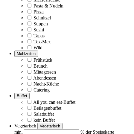
Pasta & Nudeln
Pizza
Schnitzel
Suppen
Sushi
Tapas
Tex-Mex
Wild
Mahlzeiten
Frühstück
Brunch
Mittagessen
Abendessen
Nacht-Küche
Catering
Buffet
All you can eat-Buffet
Beilagenbuffet
Salatbuffet
kein Buffet
Vegetarisch
Vegetarisch
min.
% der Speisekarte