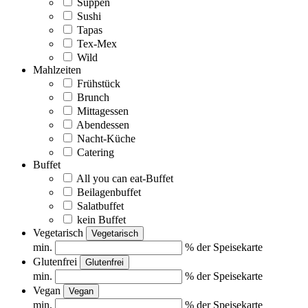
Suppen
Sushi
Tapas
Tex-Mex
Wild
Mahlzeiten
Frühstück
Brunch
Mittagessen
Abendessen
Nacht-Küche
Catering
Buffet
All you can eat-Buffet
Beilagenbuffet
Salatbuffet
kein Buffet
Vegetarisch
Vegetarisch
min.
% der Speisekarte
Glutenfrei
Glutenfrei
min.
% der Speisekarte
Vegan
Vegan
min.
% der Speisekarte