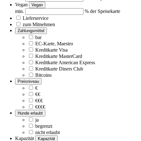
Vegan
Vegan
min.
% der Speisekarte
Lieferservice
zum Mitnehmen
Zahlungsmittel
bar
EC-Karte, Maestro
Kreditkarte Visa
Kreditkarte MasterCard
Kreditkarte American Express
Kreditkarte Diners Club
Bitcoins
Preisniveau
€
€€
€€€
€€€€
Hunde erlaubt
ja
begrenzt
nicht erlaubt
Kapazität
Kapazität