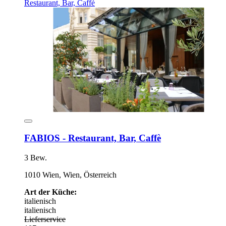
FABIOS - Restaurant, Bar, Caffè
3 Bew.
1010 Wien, Wien, Österreich
Art der Küche:
italienisch
italienisch
Lieferservice