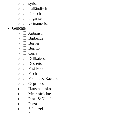
syrisch
thailändisch
türkisch
ungarisch
vietnamesisch
Gerichte
Antipasti
Barbecue
Burger
Burrito
Curry
Delikatessen
Desserts
Fast-Food
Fisch
Fondue & Raclette
Gegrilltes
Hausmannskost
Meeresfrüchte
Pasta & Nudeln
Pizza
Schnitzel