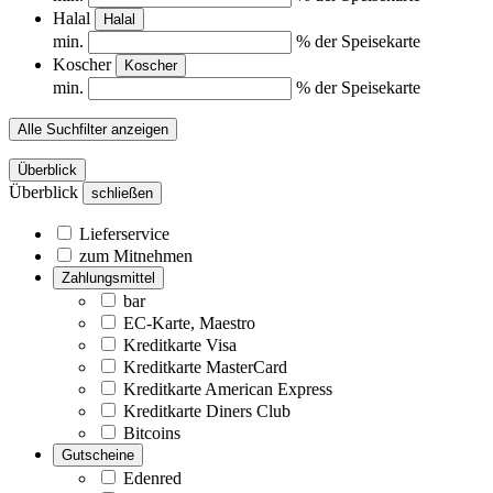
Halal
Halal
min.
% der Speisekarte
Koscher
Koscher
min.
% der Speisekarte
Alle Suchfilter anzeigen
Überblick
Überblick
schließen
Lieferservice
zum Mitnehmen
Zahlungsmittel
bar
EC-Karte, Maestro
Kreditkarte Visa
Kreditkarte MasterCard
Kreditkarte American Express
Kreditkarte Diners Club
Bitcoins
Gutscheine
Edenred