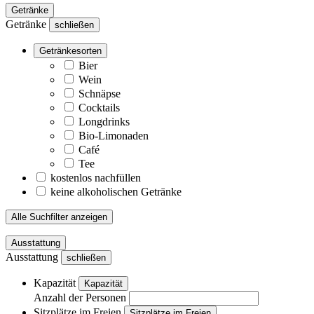
Getränke
Getränke
schließen
Getränkesorten
Bier
Wein
Schnäpse
Cocktails
Longdrinks
Bio-Limonaden
Café
Tee
kostenlos nachfüllen
keine alkoholischen Getränke
Alle Suchfilter anzeigen
Ausstattung
Ausstattung
schließen
Kapazität
Kapazität
Anzahl der Personen
Sitzplätze im Freien
Sitzplätze im Freien