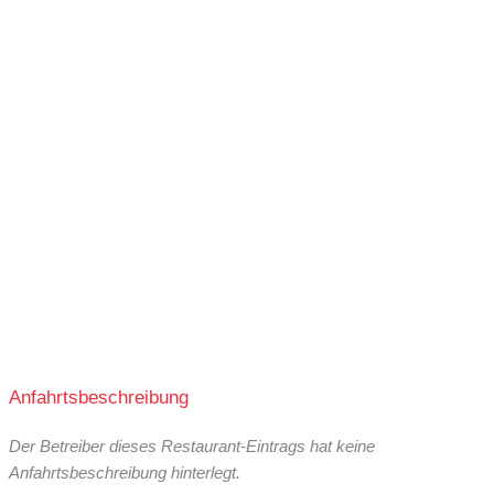
Vegetarisch:
50 % der Speisekarte
Glutenfrei:
0 % der Speisekarte
Vegan:
10 % der Speisekarte
Halal:
0 % der Speisekarte
Koscher:
0 % der Speisekarte
Anfahrtsbeschreibung
Der Betreiber dieses Restaurant-Eintrags hat keine
Anfahrtsbeschreibung hinterlegt.