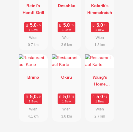
Reini's
Deschka
Kolarik's
Hendl-Grill
Himmelreich
1 Bew.
1 Bew.
1 Bew.
Wien
Wien
Wien
0.7 km
3.6 km
1.3 km
Brimo
Okiru
Wang's
Home
Kitchen
1 Bew.
1 Bew.
1 Bew.
Wien
Wien
Wien
4.1 km
3.6 km
2.7 km