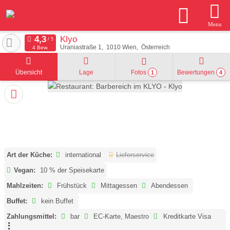
Menu
Klyo
Uraniastraße 1
1010
Wien
Österreich
4 Bew.
Übersicht
Lage
Fotos
Bewertungen
1
4
Art der Küche:
international
Lieferservice
Vegan:
10 % der Speisekarte
Mahlzeiten:
Frühstück
Mittagessen
Abendessen
Buffet:
kein Buffet
Zahlungsmittel:
bar
EC-Karte, Maestro
Kreditkarte Visa