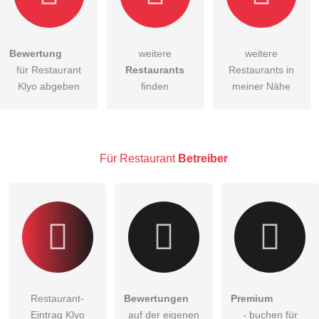
Bewertung
weitere
weitere
Hiermit akzeptiere ich die
AGB
.
für Restaurant
Restaurants
Restaurants in
Klyo abgeben
finden
meiner Nähe
Die
Datenschutzerklärung
habe ich zur Kenntnis genommen.
öffentliche Frage stellen
Abbrechen
Hinweis:
Bitte beachten Sie, öffentliche Fragen sind
für alle
Für Restaurant
Betreiber
Besucher sichtbar
.
Klicken Sie hier um eine
individuelle Frage
an den
Restaurant-Eintrag zu stellen
.
Restaurant-
Bewertungen
Premium
Eintrag Klyo
auf der eigenen
- buchen für