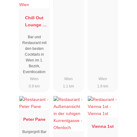
Chill Out
Lounge I
Cocktailbar
Bar und
Wien
Restaurant mit
den besten
Cocktails in
Wien im 1.
Bezirk,
Eventlocation
Wien
Wien
Wien
0.9 km
1.1 km
1.9 km
Peter Pane
Vienna 1st
Burgergrill Bar