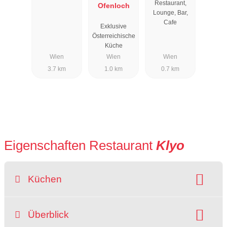
Restaurant,
Ofenloch
Lounge, Bar,
Cafe
Exklusive
Österreichische
Küche
Wien
Wien
Wien
3.7 km
1.0 km
0.7 km
Eigenschaften Restaurant
Klyo
Küchen
Art der Küche:
international
Überblick
Gerichte:
Burger
Desserts
Pasta & Nudeln