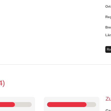
Ort
Re
Br
Lä
Ro
4
Z
Ge