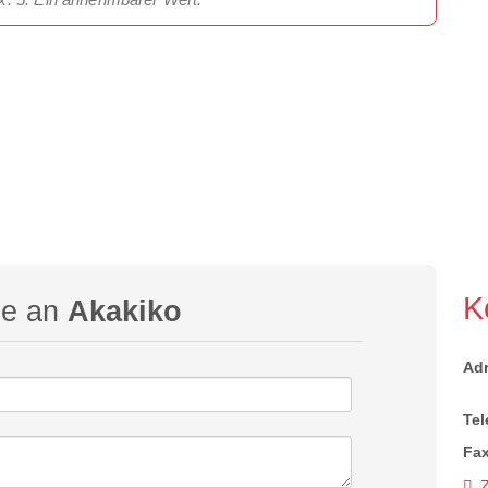
K
ge an
Akakiko
Ad
Tel
Fax
Z