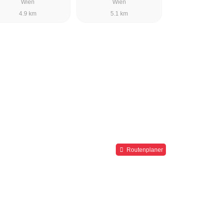
Wien
Wien
4.9 km
5.1 km
Routenplaner