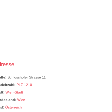
dresse
raße:
Schlosshofer Strasse 11
tleitzahl:
PLZ 1210
dt:
Wien-Stadt
ndesland:
Wien
nd:
Österreich