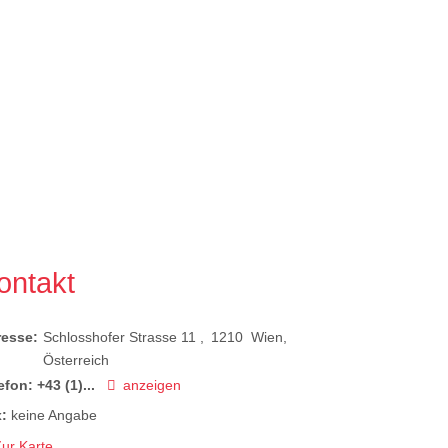
ontakt
resse:
Schlosshofer Strasse 11
1210
Wien
Österreich
efon:
+43 (1)...
anzeigen
:
keine Angabe
ur Karte