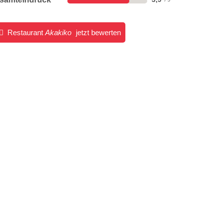
Restaurant
Akakiko
jetzt bewerten