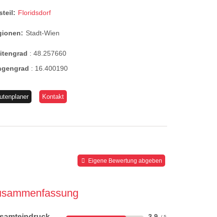
steil:
Floridsdorf
gionen:
Stadt-Wien
eitengrad
:
48.257660
ngengrad
:
16.400190
utenplaner
Kontakt
Eigene Bewertung abgeben
usammenfassung
samteindruck
3,9