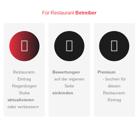
Hinweis:
Bitte beachten Sie, öffentliche Fragen sind
für alle
Besucher sichtbar
.
Für Restaurant
Betreiber
Klicken Sie hier um eine
individuelle Frage
an den
Restaurant-Eintrag zu stellen
.
Restaurant-
Bewertungen
Premium
Eintrag
auf der eigenen
- buchen für
Regenbogen
Seite
diesen
Stube
einbinden
Restaurant-
aktualisieren
Eintrag
oder verbessern