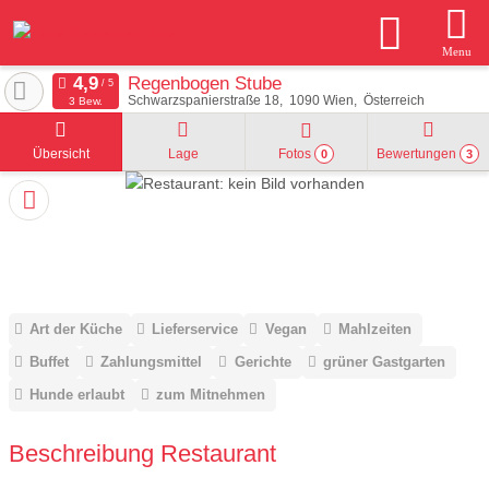
Menu
Regenbogen Stube
Schwarzspanierstraße 18
1090
Wien
Österreich
3 Bew.
Übersicht
Lage
Fotos
Bewertungen
0
3
Art der Küche
Lieferservice
Vegan
Mahlzeiten
Buffet
Zahlungsmittel
Gerichte
grüner Gastgarten
Hunde erlaubt
zum Mitnehmen
Beschreibung Restaurant