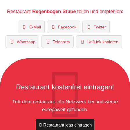
Restaurant
Regenbogen Stube
teilen und empfehlen:
E-Mail
Facebook
Twitter
Whatsapp
Telegram
Url/Link kopieren
Restaurant kostenfrei eintragen!
Tritt dem restaurant.info Netzwerk bei und werde
europaweit gefunden.
Restaurant jetzt eintragen