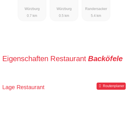
Jahreszeiten
'Alter
Löwen
Würzburg
Würzburg
Randersacker
Kranen'
0.7 km
0.5 km
5.4 km
Eigenschaften Restaurant
Backöfele
Lage Restaurant
Routenplaner