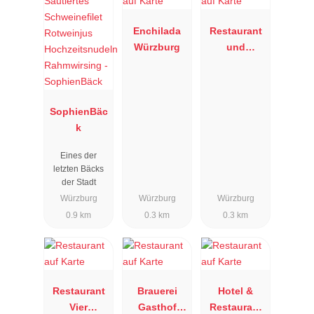
Enchilada
Restaurant
Würzburg
und
Weinhaus
"Zum
Stachel"
SophienBäc
k
Eines der
letzten Bäcks
der Stadt
Würzburg
Würzburg
Würzburg
0.9 km
0.3 km
0.3 km
Restaurant
Brauerei
Hotel &
Vier
Gasthof
Restaurant