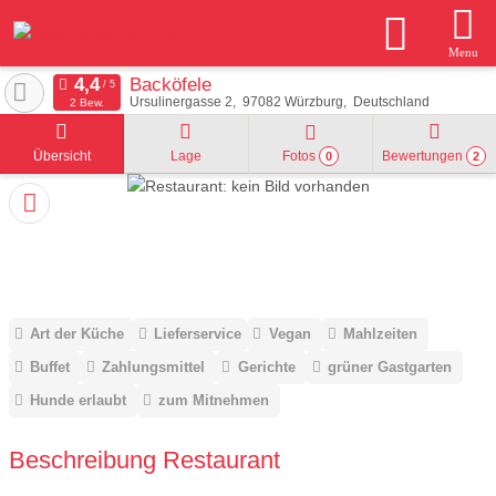
Menu
Backöfele
Ursulinergasse 2
97082
Würzburg
Deutschland
2 Bew.
Übersicht
Lage
Fotos
Bewertungen
0
2
Art der Küche
Lieferservice
Vegan
Mahlzeiten
Buffet
Zahlungsmittel
Gerichte
grüner Gastgarten
Hunde erlaubt
zum Mitnehmen
Beschreibung Restaurant