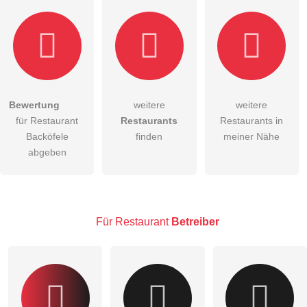
Bewertung
weitere
weitere
Hiermit akzeptiere ich die
AGB
.
für Restaurant
Restaurants
Restaurants in
Backöfele
finden
meiner Nähe
Die
Datenschutzerklärung
habe ich zur Kenntnis genommen.
abgeben
öffentliche Frage stellen
Abbrechen
Hinweis:
Bitte beachten Sie, öffentliche Fragen sind
für alle
Besucher sichtbar
.
Für Restaurant
Betreiber
Klicken Sie hier um eine
individuelle Frage
an den
Restaurant-Eintrag zu stellen
.