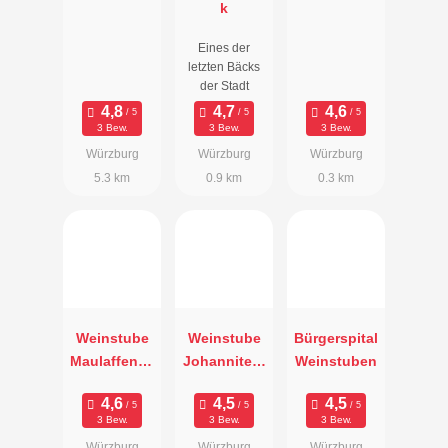
k
Eines der
letzten Bäcks
der Stadt
3 Bew.
3 Bew.
3 Bew.
Würzburg
Würzburg
Würzburg
5.3 km
0.9 km
0.3 km
Weinstube
Weinstube
Bürgerspital
Maulaffenbä
Johanniterb
Weinstuben
ck
äck
3 Bew.
3 Bew.
3 Bew.
Würzburg
Würzburg
Würzburg