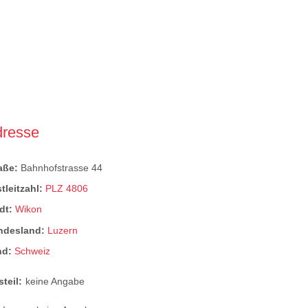
dresse
raße:
Bahnhofstrasse 44
tleitzahl:
PLZ 4806
dt:
Wikon
ndesland:
Luzern
nd:
Schweiz
steil:
keine Angabe