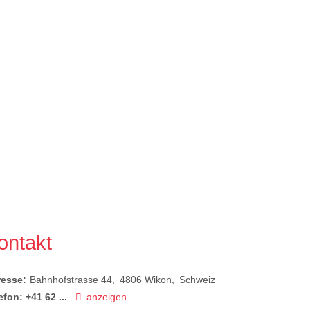
ontakt
resse:
Bahnhofstrasse 44
4806
Wikon
Schweiz
efon:
+41 62 ...
anzeigen