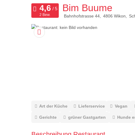
Bim Buume
2 Bew.
Bahnhofstrasse 44
4806
Wikon
Sc
Art der Küche
Lieferservice
Vegan
Gerichte
grüner Gastgarten
Hunde e
Beschreibung Restaurant