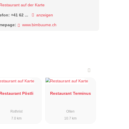
Restaurant auf der Karte
lefon:
+41 62 ...
anzeigen
mepage:
www.bimbuume.ch
Restaurant Pöstli
Restaurant Terminus
Rothrist
Olten
7.0 km
10.7 km