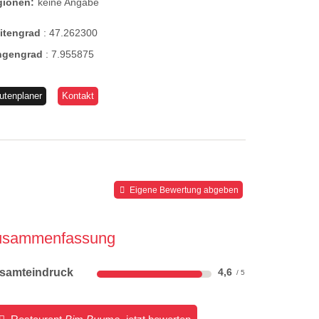
gionen:
keine Angabe
eitengrad
:
47.262300
ngengrad
:
7.955875
utenplaner
Kontakt
Eigene Bewertung abgeben
usammenfassung
samteindruck
4,6