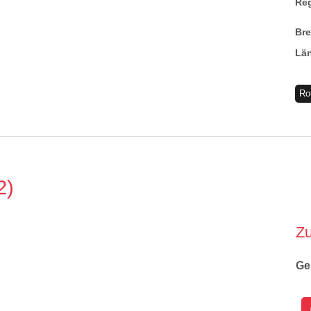
Re
Br
Lä
Ro
2
Z
Ge