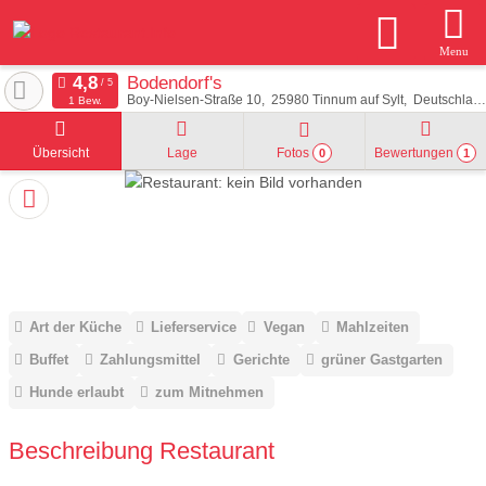
Menu
Bodendorf's
Boy-Nielsen-Straße 10
25980
Tinnum auf Sylt
Deutschland
1 Bew.
Übersicht
Lage
Fotos
Bewertungen
0
1
Art der Küche
Lieferservice
Vegan
Mahlzeiten
Buffet
Zahlungsmittel
Gerichte
grüner Gastgarten
Hunde erlaubt
zum Mitnehmen
Beschreibung Restaurant