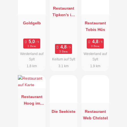
Restaurant
Tipken's im
Severin's
Goldgelb
Restaurant
Resort
Tobis Hüs
1 Bew.
3 Bew.
3 Bew.
Westerland auf
Westerland auf
Sylt
Keitum auf Sylt
Sylt
1.8 km
3.1 km
1.9 km
Restaurant
Hoog im
Severin's
Die Seekiste
Restaurant
Resort
Web Christel