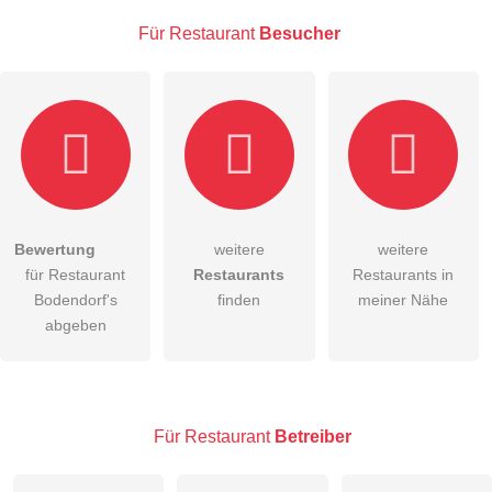
Für Restaurant
Besucher
E-Mail-Adresse (wird nicht veröffentlicht)
Bewertung
weitere
weitere
Hiermit akzeptiere ich die
AGB
.
für Restaurant
Restaurants
Restaurants in
Bodendorf's
finden
meiner Nähe
Die
Datenschutzerklärung
habe ich zur Kenntnis genommen.
abgeben
öffentliche Frage stellen
Abbrechen
Hinweis:
Bitte beachten Sie, öffentliche Fragen sind
für alle
Besucher sichtbar
.
Für Restaurant
Betreiber
Klicken Sie hier um eine
individuelle Frage
an den
Restaurant-Eintrag zu stellen
.