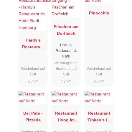
Pinocchio
Fitschen am
Dorfteich
Hardy's
Hotel &
Restaurant
Restaurant &
im Hotel
Café
Stadt
Wenningstedt-
Hamburg
Westerland auf
Braderup auf
Westerland auf
Sylt
Sylt
Sylt
2.0 km
4.2 km
2.0 km
Der Pate -
Restaurant
Restaurant
Pizzeria
Hoog im
Tipken's im
Severin's
Severin's
Rantum auf Sylt
Keitum auf Sylt
Keitum auf Sylt