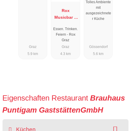
Tolles Ambiente
Landhaus
mit
Ruckerlberg
Rox
ausgezeichnete
Musicbar &
r Küche
Grill Graz
Essen. Trinken.
Feiern - Rox
Graz
Graz
Graz
Gössendorf
5.9 km
4.3 km
5.6 km
Eigenschaften Restaurant
Brauhaus
Puntigam GaststättenGmbH
Küchen