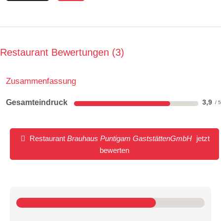
Eine lange Lagerzeit von mehreren Wochen sorgt dafür,
dass das Weizen
einen abgerundeten Geschmack aufweist und sich
Restaurant Bewertungen
3
wohltuend unterscheidet von alkoholfreien Bieren.
Der Gösser Naturradler 0,5 l € 3,90
Zusammenfassung
Stammwürze: 9,8 Grad
Alkoholgehalt 1,9 %Vol. 0,3 l € 3,40
Gesamteindruck
3,9
Vollmundiges Gösser Bier und 100 % reiner Zitronensaft
fügen sich zu einem
erfrischend leichtem Biergenuss.
Restaurant
Brauhaus Puntigam GaststättenGmbH
jetzt
bewerten
Gösser Gold (alkoholfrei) 0,5 l € 3,90
naturtrüb 0,3 l € 3,40
kostenlos nachfüllen
keine alkoholischen Getränke