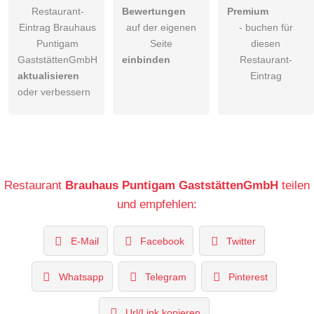
Restaurant-
Bewertungen
Premium
Eintrag Brauhaus
auf der eigenen
- buchen für
Puntigam
Seite
diesen
GaststättenGmbH
einbinden
Restaurant-
aktualisieren
Eintrag
oder verbessern
Restaurant
Brauhaus Puntigam GaststättenGmbH
teilen
und empfehlen:
E-Mail
Facebook
Twitter
Whatsapp
Telegram
Pinterest
Url/Link kopieren