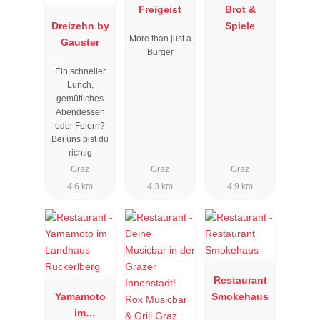
Freigeist
Brot &
Dreizehn by
Spiele
More than just a
Gauster
Burger
Ein schneller
Lunch,
gemütliches
Abendessen
oder Feiern?
Bei uns bist du
richtig
Graz
Graz
Graz
4.6 km
4.3 km
4.9 km
Restaurant
Yamamoto
Smokehaus
im