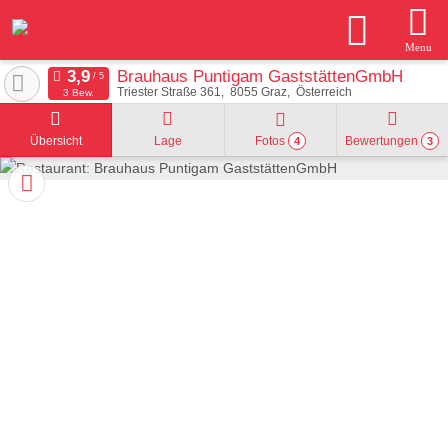
Menu
Brauhaus Puntigam GaststättenGmbH
Triester Straße 361
8055
Graz
Österreich
3 Bew.
Übersicht
Lage
Fotos
Bewertungen
4
3