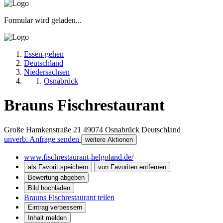
Formular wird geladen...
Essen-gehen
Deutschland
Niedersachsen
Osnabrück
Brauns Fischrestaurant
Große Hamkenstraße 21
49074
Osnabrück
Deutschland
unverb. Anfrage senden
weitere Aktionen
www.fischrestaurant-helgoland.de/
als Favorit speichern
von Favoriten entfernen
Bewertung abgeben
Bild hochladen
Brauns Fischrestaurant teilen
Eintrag verbessern
Inhalt melden