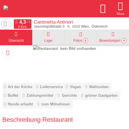
Menu
Cantinetta Antinori
Jasomirgottstraße 3 - 5
1010
Wien
Österreich
4 Bew.
Übersicht
Lage
Fotos
Bewertungen
0
4
Art der Küche
Lieferservice
Vegan
Mahlzeiten
Buffet
Zahlungsmittel
Gerichte
grüner Gastgarten
Hunde erlaubt
zum Mitnehmen
Beschreibung Restaurant