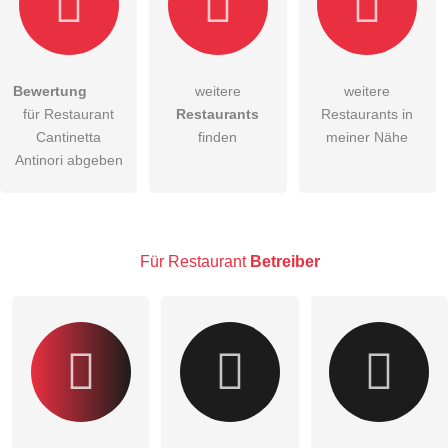
Bewertung
weitere
weitere
Hiermit akzeptiere ich die
AGB
.
für Restaurant
Restaurants
Restaurants in
Cantinetta
finden
meiner Nähe
Die
Datenschutzerklärung
habe ich zur Kenntnis genommen.
Antinori abgeben
öffentliche Frage stellen
Abbrechen
Hinweis:
Bitte beachten Sie, öffentliche Fragen sind
für alle
Besucher sichtbar
.
Für Restaurant
Betreiber
Klicken Sie hier um eine
individuelle Frage
an den
Restaurant-Eintrag zu stellen
.