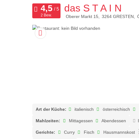
das S T A I N
2 Bew.
Oberer Markt 15
3264
GRESTEN
Art der Küche:
italienisch
österreichisch
Mahlzeiten:
Mittagessen
Abendessen
Gerichte:
Curry
Fisch
Hausmannskost