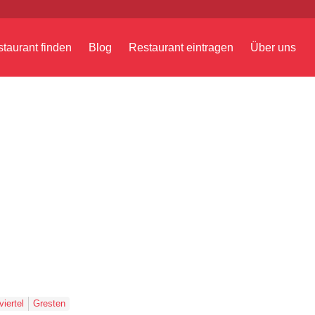
taurant finden
Blog
Restaurant eintragen
Über uns
iertel
Gresten