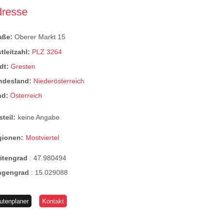
dresse
raße:
Oberer Markt 15
tleitzahl:
PLZ 3264
dt:
Gresten
ndesland:
Niederösterreich
nd:
Österreich
steil:
keine Angabe
gionen:
Mostviertel
eitengrad
:
47.980494
ngengrad
:
15.029088
utenplaner
Kontakt