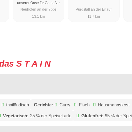
unserer Oase für Genießer
Neuhofen an der Ybbs
Purgstall an der Erlauf
13.1 km
11.7 km
das S T A I N
thailändisch
Gerichte:
Curry
Fisch
Hausmannskost
Vegetarisch:
25 % der Speisekarte
Glutenfrei:
95 % der Spei