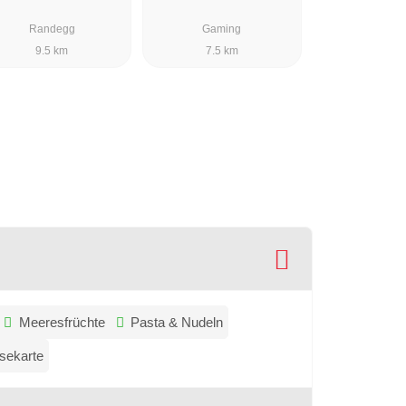
Randegg
Gaming
9.5 km
7.5 km
Meeresfrüchte
Pasta & Nudeln
sekarte