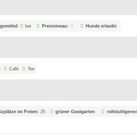
gsmittel:
bar
Preisniveau:
Hunde erlaubt:
e
Café
Tee
tzplätze im Freien:
25
grüner Gastgarten
rollstuhlgerec