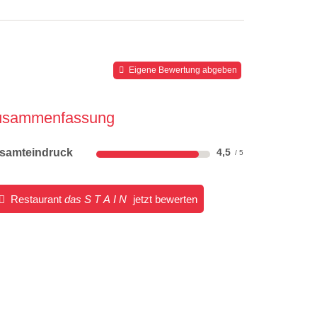
Eigene Bewertung abgeben
usammenfassung
samteindruck
4,5
Restaurant
das S T A I N
jetzt bewerten