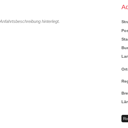
A
Anfahrtsbeschreibung hinterlegt.
St
Pos
Sta
Bu
La
Ort
Re
Br
Lä
Ro