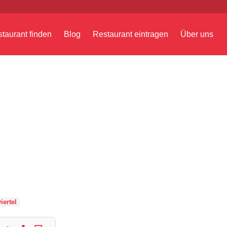
taurant finden
Blog
Restaurant eintragen
Über uns
iertel