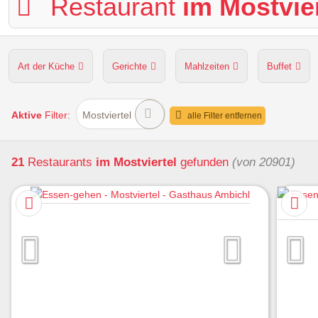
Restaurant
im Mostvier
Art der Küche
Gerichte
Mahlzeiten
Buffet
Hunde erlaubt
Kapazität
Sitzplätze im Freien
Aktive
Filter:
Mostviertel
alle Filter entfernen
21
Restaurants
im Mostviertel
gefunden
(von 20901)