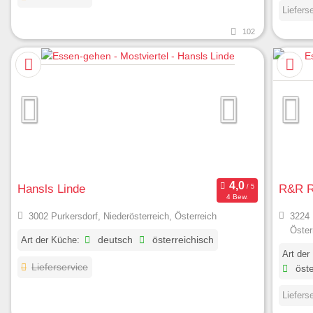
Liefers
102
Hansls Linde
R&R R
4 Bew.
3002 Purkersdorf, Niederösterreich, Österreich
3224 
Öster
Art der Küche:
deutsch
österreichisch
Art der
Lieferservice
öste
Liefers