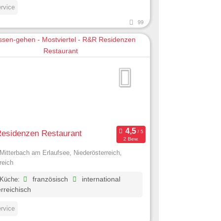
ervice
99
esidenzen Restaurant
2 Bew.
Mitterbach am Erlaufsee, Niederösterreich,
reich
 Küche:
französisch
international
rreichisch
ervice