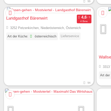
99
Landgasthof Bärenwirt
4 Bew.
3252 Petzenkirchen, Niederösterreich, Österreich
Lieferservice
Art der Küche:
österreichisch
Wallse
3313 
Art der
94