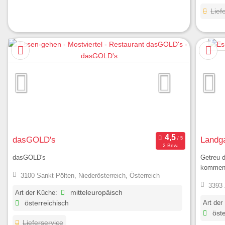
Lief
dasGOLD's
Landga
2 Bew.
dasGOLD's
Getreu 
kommen.
3100 Sankt Pölten, Niederösterreich, Österreich
3393 
Art der Küche:
mitteleuropäisch
Art der
österreichisch
öste
Lieferservice