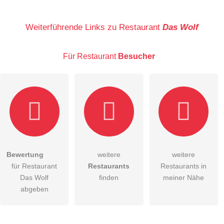
Name
Weiterführende Links zu Restaurant
Das Wolf
Für Restaurant
Besucher
E-Mail-Adresse (wird nicht veröffentlicht)
Bewertung
weitere
weitere
Hiermit akzeptiere ich die
AGB
.
für Restaurant
Restaurants
Restaurants in
Das Wolf
finden
meiner Nähe
Die
Datenschutzerklärung
habe ich zur Kenntnis genommen.
abgeben
öffentliche Frage stellen
Abbrechen
Hinweis:
Bitte beachten Sie, öffentliche Fragen sind
für alle