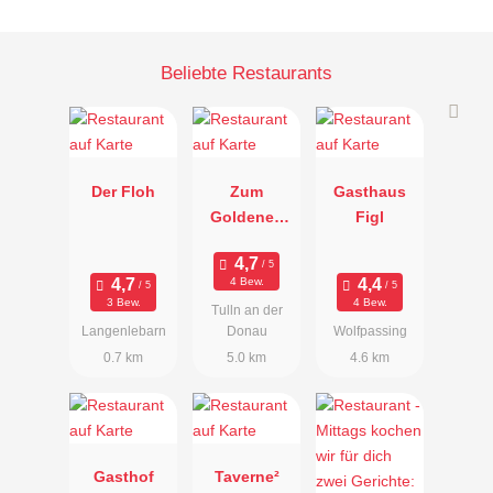
Beliebte Restaurants
Der Floh
Zum
Gasthaus
Goldenen
Figl
Schiff
4 Bew.
3 Bew.
4 Bew.
Tulln an der
Langenlebarn
Donau
Wolfpassing
0.7 km
5.0 km
4.6 km
Gasthof
Taverne²