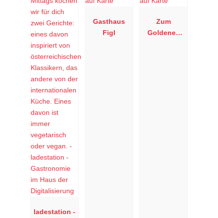
Gasthaus
Zum
Figl
Goldenen
Schiff
ladestation -