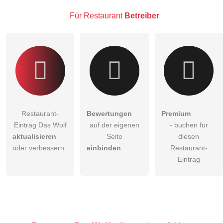
Besucher sichtbar
.
Für Restaurant
Betreiber
Klicken Sie hier um eine
individuelle Frage
an den
Restaurant-Eintrag zu stellen
.
Restaurant-
Bewertungen
Premium
Eintrag Das Wolf
auf der eigenen
- buchen für
aktualisieren
Seite
diesen
oder verbessern
einbinden
Restaurant-
Eintrag