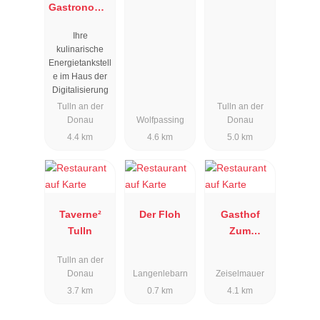
Gastronomie
im Haus der
Ihre
Digitalisieru
kulinarische
ng
Energietankstell
e im Haus der
Digitalisierung
Tulln an der
Tulln an der
Donau
Wolfpassing
Donau
4.4 km
4.6 km
5.0 km
Taverne²
Der Floh
Gasthof
Tulln
Zum
lustigen
Tulln an der
Bauern
Donau
Langenlebarn
Zeiselmauer
3.7 km
0.7 km
4.1 km