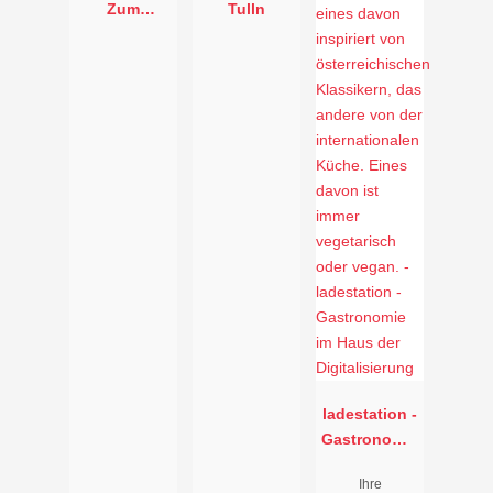
Zum
Tulln
lustigen
Bauern
ladestation -
Gastronomie
im Haus der
Ihre
Digitalisieru