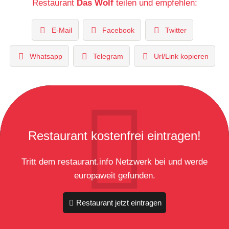
Restaurant
Das Wolf
teilen und empfehlen:
E-Mail
Facebook
Twitter
Whatsapp
Telegram
Url/Link kopieren
Restaurant kostenfrei eintragen!
Tritt dem restaurant.info Netzwerk bei und werde
europaweit gefunden.
Restaurant jetzt eintragen